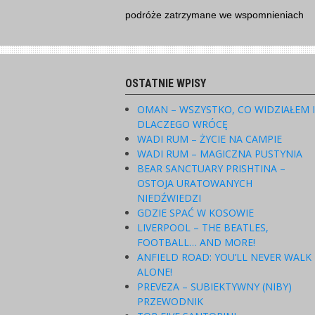
Skip
podróże zatrzymane we wspomnieniach
to
content
OSTATNIE WPISY
OMAN – WSZYSTKO, CO WIDZIAŁEM 
DLACZEGO WRÓCĘ
WADI RUM – ŻYCIE NA CAMPIE
WADI RUM – MAGICZNA PUSTYNIA
BEAR SANCTUARY PRISHTINA –
OSTOJA URATOWANYCH
NIEDŹWIEDZI
GDZIE SPAĆ W KOSOWIE
LIVERPOOL – THE BEATLES,
FOOTBALL… AND MORE!
ANFIELD ROAD: YOU’LL NEVER WALK
ALONE!
PREVEZA – SUBIEKTYWNY (NIBY)
PRZEWODNIK