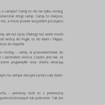
 o campie? Camp to nie nie tylko nocleg.
niecznie drogi camp. Camp to miejsce,
e też, a może przede wszystkim poczujesz
ia, ale też życia. Dlatego też wiele moich
i wrócę do Puglii, to do Marii i Filippo,
iście do Nayefa!
ylko nocleg – camp, w przeciwieństwie do
m i zachodem słońca. Często jest tak, że
eczorne pogawędki oraz shisha skracają
 czym na campie obcujesz przez cały dzień.
chu – pierwszy look to z pewnością
społecznościowych lub polecenie. Tak też