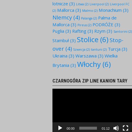
lotnicze
(3)
Litwa
(2)
Liverpool
(2)
Liverpool FC
Mallorca
(3)
Monachium
(3)
(2)
Malmo
(2)
NIemcy
(4)
Palma de
Palanga
(2)
Mallorca
(3)
PODRÓŻE
(3)
Pireus
(2)
Puglia
(3)
Rafting
(3)
Rzym
(3)
Santorini
(2
Stolice
(6)
Stop-
Stambuł
(3)
over
(4)
Turcja
(3)
Szwecja
(2)
tantuni
(2)
Ukraina
(3)
Warszawa
(3)
Wielka
Włochy
(6)
Brytania
(3)
CZARNOGÓRA ZIP LINE KANION TARY
Odtwarzacz
video
00:00
01:12