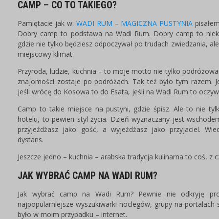
CAMP – CO TO TAKIEGO?
Pamiętacie jak w:
WADI RUM – MAGICZNA PUSTYNIA
pisałem
Dobry camp to podstawa na Wadi Rum. Dobry camp to nieko
gdzie nie tylko będziesz odpoczywał po trudach zwiedzania, al
miejscowy klimat.
Przyroda, ludzie, kuchnia – to moje motto nie tylko podróżowan
znajomości zostaje po podróżach. Tak też było tym razem. Jeśl
jeśli wrócę do Kosowa to do Esata, jeśli na Wadi Rum to oczyw
Camp to takie miejsce na pustyni, gdzie śpisz. Ale to nie t
hotelu, to pewien styl życia. Dzień wyznaczany jest wschode
przyjeżdżasz jako gość, a wyjeżdżasz jako przyjaciel. Wi
dystans.
Jeszcze jedno – kuchnia – arabska tradycja kulinarna to coś, z
JAK WYBRAĆ CAMP NA WADI RUM?
Jak wybrać camp na Wadi Rum? Pewnie nie odkryję pro
najpopularniejsze wyszukiwarki noclegów, grupy na portalach 
było w moim przypadku – internet.