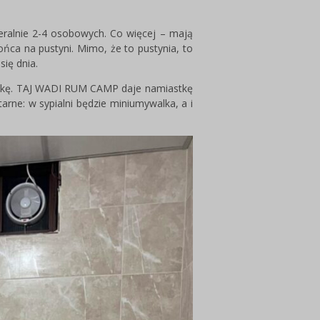
eralnie 2-4 osobowych. Co więcej – mają
ońca na pustyni. Mimo, że to pustynia, to
ię dnia.
enkę. TAJ WADI RUM CAMP daje namiastkę
rne: w sypialni będzie miniumywalka, a i