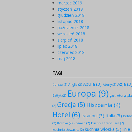
marzec 2019
styczeń 2019
grudzień 2018
listopad 2018
październik 2018
wrzesień 2018
sierpień 2018
lipiec 2018
czerwiec 2018
maj 2018
TAGI
Apulia
(3)
Azja
(3
#pizza
(2)
Anglia
(2)
Ateny
(2)
Europa
(9)
Bałtyk
(2)
gastroturystyk
Grecja
(5)
Hiszpania
(4)
(2)
Hotel
(6)
Istanbul
(3)
Italia
(3)
keba
(2)
Kosovo
(2)
Kosowo
(2)
kuchnia francuska
(2)
kuchnia włoska
(3)
linie
kuchnia słowacka
(2)