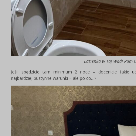
Łazienka w Taj Wadi Rum
Jeśli spędzicie tam minimum 2 noce – docenicie takie u
najbardziej pustynne warunki – ale po co…?