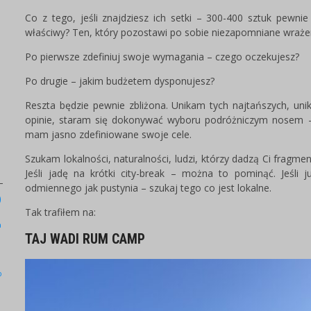
Co z tego, jeśli znajdziesz ich setki – 300-400 sztuk pewni
właściwy? Ten, który pozostawi po sobie niezapomniane wraż
Po pierwsze zdefiniuj swoje wymagania – czego oczekujesz?
Po drugie – jakim budżetem dysponujesz?
Reszta będzie pewnie zbliżona. Unikam tych najtańszych, un
opinie, staram się dokonywać wyboru podróżniczym nosem – c
mam jasno zdefiniowane swoje cele.
Szukam lokalności, naturalności, ludzi, którzy dadzą Ci fragmen
Jeśli jadę na krótki city-break – można to pominąć. Jeśli j
odmiennego jak pustynia – szukaj tego co jest lokalne.
)
Tak trafiłem na:
a
TAJ WADI RUM CAMP
b