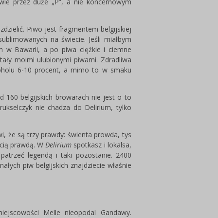
wie przez duże „P”, a nie koncernowym
zdzielić. Piwo jest fragmentem belgijskiej
ysublimowanych na świecie. Jeśli miałbym
 w Bawarii, a po piwa ciężkie i ciemne
ostały moimi ulubionymi piwami. Zdradliwa
lkoholu 6-10 procent, a mimo to w smaku
d 160 belgijskich browarach nie jest o to
rukselczyk nie chadza do Delirium, tylko
i, że są trzy prawdy: świenta prowda, tys
ecią prawdą. W
Delirium
spotkasz i lokalsa,
 patrzeć legendą i taki pozostanie. 2400
łych piw belgijskich znajdziecie właśnie
ejscowości Melle nieopodal Gandawy.