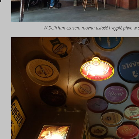
W Delirium czasem można usiąść i wypić piwo w s