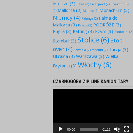
lotnicze
(3)
Litwa
(2)
Liverpool
(2)
Liverpool FC
Mallorca
(3)
Monachium
(3)
(2)
Malmo
(2)
NIemcy
(4)
Palma de
Palanga
(2)
Mallorca
(3)
PODRÓŻE
(3)
Pireus
(2)
Puglia
(3)
Rafting
(3)
Rzym
(3)
Santorini
(2
Stolice
(6)
Stop-
Stambuł
(3)
over
(4)
Turcja
(3)
Szwecja
(2)
tantuni
(2)
Ukraina
(3)
Warszawa
(3)
Wielka
Włochy
(6)
Brytania
(3)
CZARNOGÓRA ZIP LINE KANION TARY
Odtwarzacz
video
00:00
01:12