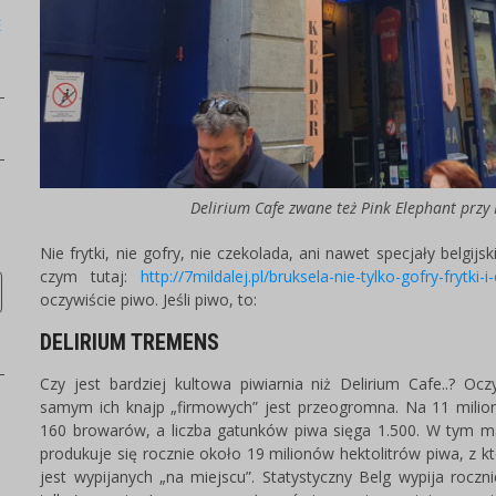
E
Delirium Cafe zwane też Pink Elephant przy 
Nie frytki, nie gofry, nie czekolada, ani nawet specjały belgijs
czym tutaj:
http://7mildalej.pl/bruksela-nie-tylko-gofry-frytki-
oczywiście piwo. Jeśli piwo, to:
DELIRIUM TREMENS
Czy jest bardziej kultowa piwiarnia niż Delirium Cafe..? Ocz
samym ich knajp „firmowych” jest przeogromna. Na 11 mili
160 browarów, a liczba gatunków piwa sięga 1.500. W tym ma
produkuje się rocznie około 19 milionów hektolitrów piwa, z k
jest wypijanych „na miejscu”. Statystyczny Belg wypija rocznie