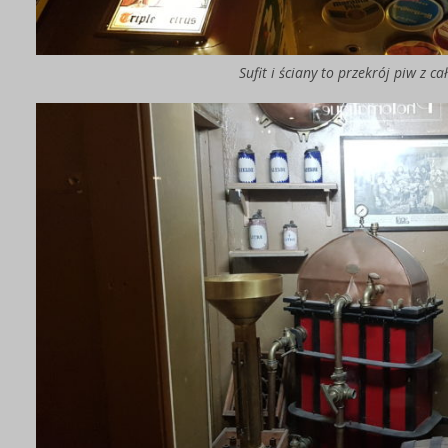
Sufit i ściany to przekrój piw z c