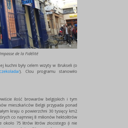
Impasse de la Fidélité
kiej kuchni były celem wizyty w Brukseli (o
i-czekolada/
). Clou programu stanowiło
ywiście ilość browarów belgijskich i tym
onów mieszkańców Belgii przypada ponad
łym kraju o powierzchni 30 tysięcy km2
tórych co najmniej 8 milionów hektolitrów
 około 75 litrów litrów złocistego (i nie