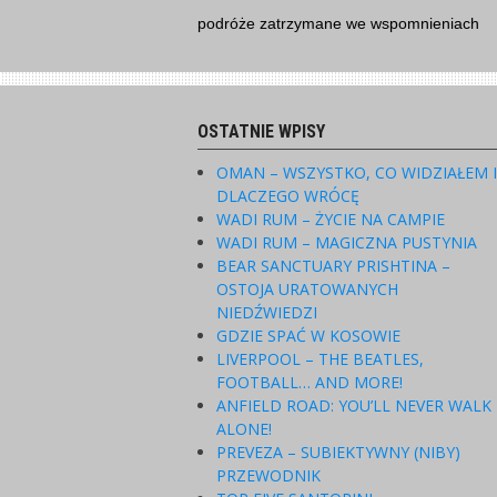
Skip
podróże zatrzymane we wspomnieniach
to
content
OSTATNIE WPISY
OMAN – WSZYSTKO, CO WIDZIAŁEM 
DLACZEGO WRÓCĘ
WADI RUM – ŻYCIE NA CAMPIE
WADI RUM – MAGICZNA PUSTYNIA
BEAR SANCTUARY PRISHTINA –
OSTOJA URATOWANYCH
NIEDŹWIEDZI
GDZIE SPAĆ W KOSOWIE
LIVERPOOL – THE BEATLES,
FOOTBALL… AND MORE!
ANFIELD ROAD: YOU’LL NEVER WALK
ALONE!
PREVEZA – SUBIEKTYWNY (NIBY)
PRZEWODNIK