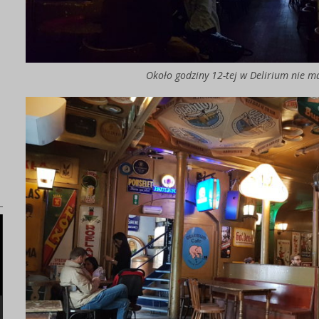
Około godziny 12-tej w Delirium nie m
)