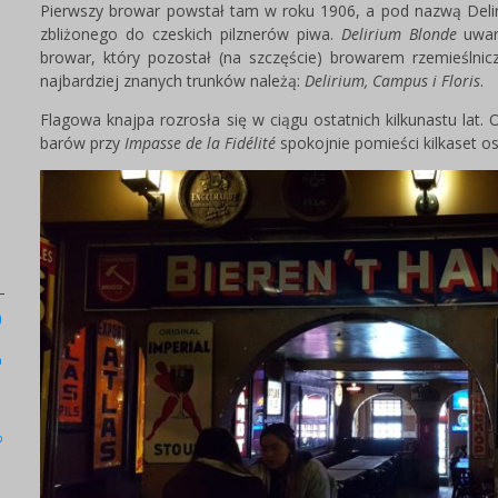
Pierwszy browar powstał tam w roku 1906, a pod nazwą Delir
zbliżonego do czeskich pilznerów piwa.
Delirium Blonde
uwarz
browar, który pozostał (na szczęście) browarem rzemieślnic
najbardziej znanych trunków należą:
Delirium, Campus i Floris
.
Flagowa knajpa rozrosła się w ciągu ostatnich kilkunastu lat. O
barów przy
Impasse de la Fidélité
spokojnie pomieści kilkaset o
)
a
b