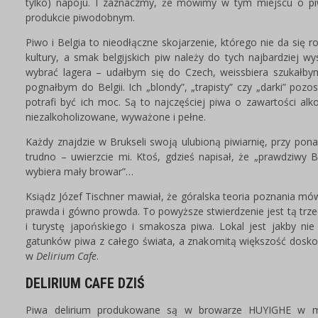
tylko) napoju. I zaznaczmy, że mówimy w tym miejscu o pi
produkcie piwodobnym.
Piwo i Belgia to nieodłączne skojarzenie, którego nie da się ro
kultury, a smak belgijskich piw należy do tych najbardziej w
wybrać lagera – udałbym się do Czech, weissbiera szukałbym
pognałbym do Belgii. Ich „blondy”, „trapisty” czy „darki” poz
potrafi być ich moc. Są to najczęściej piwa o zawartości a
niezalkoholizowane, wyważone i pełne.
Każdy znajdzie w Brukseli swoją ulubioną piwiarnię, przy pona
trudno – uwierzcie mi. Ktoś, gdzieś napisał, że „prawdziwy B
wybiera mały browar”…
Ksiądz Józef Tischner mawiał, że góralska teoria poznania mów
prawda i gówno prowda. To powyższe stwierdzenie jest tą trz
i turystę japońskiego i smakosza piwa. Lokal jest jakby nie
gatunków piwa z całego świata, a znakomitą większość doskona
w
Delirium Cafe
.
DELIRIUM CAFE DZIŚ
Piwa delirium produkowane są w browarze HUYIGHE w mi