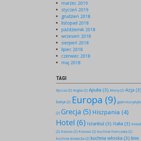
marzec 2019
styczeń 2019
grudzień 2018
listopad 2018
październik 2018
wrzesień 2018
sierpień 2018
lipiec 2018
czerwiec 2018
maj 2018
TAGI
Apulia
(3)
Azja
(3
#pizza
(2)
Anglia
(2)
Ateny
(2)
Europa
(9)
Bałtyk
(2)
gastroturystyk
Grecja
(5)
Hiszpania
(4)
(2)
Hotel
(6)
Istanbul
(3)
Italia
(3)
keba
(2)
Kosovo
(2)
Kosowo
(2)
kuchnia francuska
(2)
kuchnia włoska
(3)
linie
kuchnia słowacka
(2)