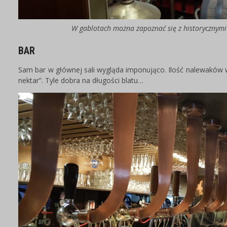
W gablotach można zapoznać się z historycznym
BAR
Sam bar w głównej sali wygląda imponująco. Ilość nalewaków wp
nektar”. Tyle dobra na długości blatu…