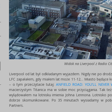
E
Widok na Liverpool z Radio Ci
Liverpool od lat był odkładanym wyjazdem. Nigdy nie po drodz
LFC zapałałem, gdy miałem lat może 11-12… Miasto będące kol
– o tym przeczytacie tutaj:
ANFIELD ROAD: YOU’LL NEVER 
macierzystym Titanica ma w sobie moc przyciągania. Tak też 
wylądowałem na lotnisku imienia Johna Lennona. Lotnisko po
dobrze skomunikowane. Po 35 minutach wysiadamy w pobl
Partners.