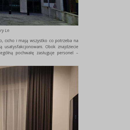
ury Ln
to, cicho i mają wszystko co potrzeba na
ędą usatysfakcjonowani. Obok znajdziecie
ególną pochwałę zasługuje personel –