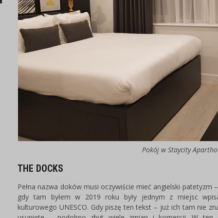
Pokój w Staycity Apartho
THE DOCKS
Pełna nazwa doków musi oczywiście mieć angielski patetyzm – 
gdy tam byłem w 2019 roku były jednym z miejsc wpisan
kulturowego UNESCO. Gdy piszę ten tekst – już ich tam nie zna
usunięte – podobno zbyt wiele zmian i komercji. W ten 