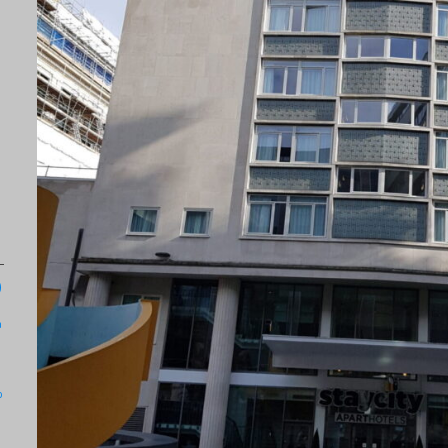
)
a
b