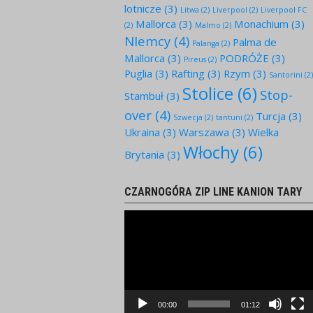
lotnicze
(3)
Litwa
(2)
Liverpool
(2)
Liverpool FC
Mallorca
(3)
Monachium
(3)
(2)
Malmo
(2)
NIemcy
(4)
Palma de
Palanga
(2)
Mallorca
(3)
PODRÓŻE
(3)
Pireus
(2)
Puglia
(3)
Rafting
(3)
Rzym
(3)
Santorini
(2
Stolice
(6)
Stop-
Stambuł
(3)
over
(4)
Turcja
(3)
Szwecja
(2)
tantuni
(2)
Ukraina
(3)
Warszawa
(3)
Wielka
Włochy
(6)
Brytania
(3)
CZARNOGÓRA ZIP LINE KANION TARY
Odtwarzacz
video
00:00
01:12