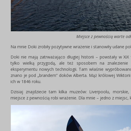
Miejsce z pewnością warte od
Na mnie Doki zrobiły pozytywne wrażenie i stanowiły udane poł
Doki nie mają zatrważająco długiej historii – powstały w XiX 
tylko wielką przygodą, ale też sposobem na znalezieni
eksperymentu nowych technologii. Tam właśnie wypróbowano p
znano je pod „brandem” doków Alberta. Mąż królowej Wiktorii
ich w 1846 roku.
Dzisiaj znajdziecie tam kilka muzeów: Liverpoolu, morskie,
miejsce z pewnością robi wrażenie. Dla mnie – jedno z miejsc,