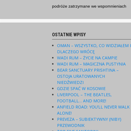
Skip
podróże zatrzymane we wspomnieniach
to
content
OSTATNIE WPISY
OMAN – WSZYSTKO, CO WIDZIAŁEM 
DLACZEGO WRÓCĘ
WADI RUM – ŻYCIE NA CAMPIE
WADI RUM – MAGICZNA PUSTYNIA
BEAR SANCTUARY PRISHTINA –
OSTOJA URATOWANYCH
NIEDŹWIEDZI
GDZIE SPAĆ W KOSOWIE
LIVERPOOL – THE BEATLES,
FOOTBALL… AND MORE!
ANFIELD ROAD: YOU’LL NEVER WALK
ALONE!
PREVEZA – SUBIEKTYWNY (NIBY)
PRZEWODNIK