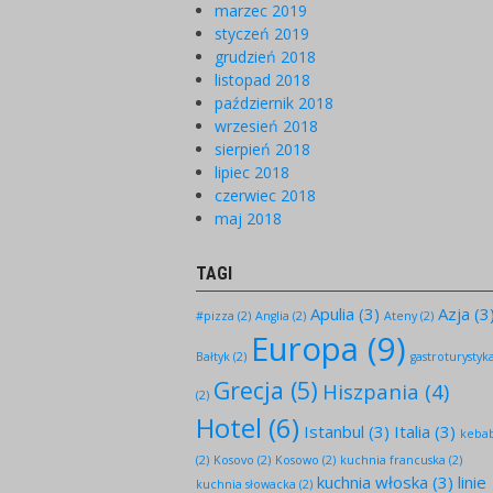
marzec 2019
styczeń 2019
grudzień 2018
listopad 2018
październik 2018
wrzesień 2018
sierpień 2018
lipiec 2018
czerwiec 2018
maj 2018
TAGI
Apulia
(3)
Azja
(3
#pizza
(2)
Anglia
(2)
Ateny
(2)
Europa
(9)
Bałtyk
(2)
gastroturystyk
Grecja
(5)
Hiszpania
(4)
(2)
Hotel
(6)
Istanbul
(3)
Italia
(3)
keba
(2)
Kosovo
(2)
Kosowo
(2)
kuchnia francuska
(2)
kuchnia włoska
(3)
linie
kuchnia słowacka
(2)