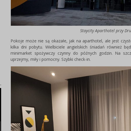
Staycity Aparthotel przy Dr
)
Pokoje może nie są okazałe, jak na aparthotel, ale jest czys
kilka dni pobytu. Wielbiciele angielskich śniadań również b
minimarket spożywczy czynny do późnych godzin. Na szcz
uprzejmy, miły i pomocny. Szybki check-in.