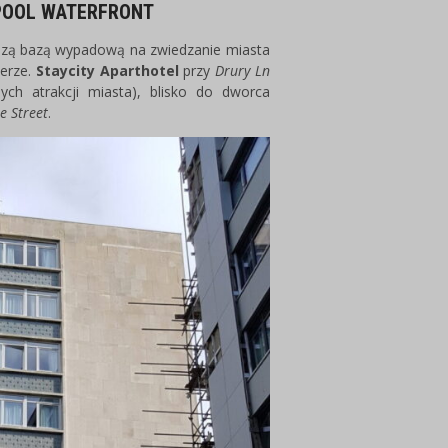
RPOOL WATERFRONT
naszą bazą wypadową na zwiedzanie miasta
terze.
Staycity Aparthotel
przy
Drury Ln
ch atrakcji miasta), blisko do dworca
e Street
.