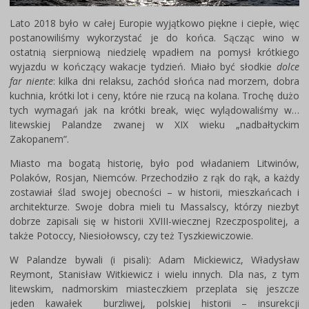
Lato 2018 było w całej Europie wyjątkowo piękne i ciepłe, więc
postanowiliśmy wykorzystać je do końca. Sącząc wino w
ostatnią sierpniową niedzielę wpadłem na pomysł krótkiego
wyjazdu w kończący wakacje tydzień. Miało być słodkie
dolce
far niente
: kilka dni relaksu, zachód słońca nad morzem, dobra
kuchnia, krótki lot i ceny, które nie rzucą na kolana. Trochę dużo
tych wymagań jak na krótki break, więc wylądowaliśmy w…
litewskiej Palandze zwanej w XIX wieku „nadbałtyckim
Zakopanem”.
Miasto ma bogatą historię, było pod władaniem Litwinów,
Polaków, Rosjan, Niemców. Przechodziło z rąk do rąk, a każdy
zostawiał ślad swojej obecności – w historii, mieszkańcach i
architekturze. Swoje dobra mieli tu Massalscy, którzy niezbyt
dobrze zapisali się w historii XVIII-wiecznej Rzeczpospolitej, a
także Potoccy, Niesiołowscy, czy też Tyszkiewiczowie.
W Palandze bywali (i pisali): Adam Mickiewicz, Władysław
Reymont, Stanisław Witkiewicz i wielu innych. Dla nas, z tym
litewskim, nadmorskim miasteczkiem przeplata się jeszcze
jeden kawałek burzliwej, polskiej historii – insurekcji