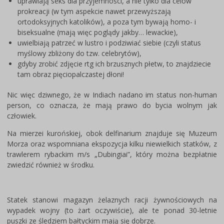
uprawiają seks dla przyjemności, a nie tylko dla celów
prokreacji (w tym aspekcie nawet przewyższają
ortodoksyjnych katolików), a poza tym bywają homo- i
biseksualne (mają więc poglądy jakby… lewackie),
uwielbiają patrzeć w lustro i podziwiać siebie (czyli status
myślowy zbliżony do tzw. celebrytów),
gdyby zrobić zdjęcie rtg ich brzusznych płetw, to znajdziecie
tam obraz pięciopalczastej dłoni!
Nic więc dziwnego, że w Indiach nadano im status non-human
person, co oznacza, że mają prawo do bycia wolnym jak
człowiek.
Na mierzei kurońskiej, obok delfinarium znajduje się Muzeum
Morza oraz wspomniana ekspozycja kilku niewielkich statków, z
trawlerem rybackim m/s „Dubingiai”, który można bezpłatnie
zwiedzić również w środku.
Statek stanowi magazyn żelaznych racji żywnościowych na
wypadek wojny (to żart oczywiście), ale te ponad 30-letnie
puszki ze śledziem bałtyckim mają się dobrze.