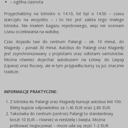
– ogólna ciasnota
Przyjechaliśmy na lotnisko o 14.10, lot był o 14.50 – czasu
starczyło na wszystko – i to też jest zaleta tego małego
lotniska. Nie miałem bagażu rejestrowego, więc nie oceniam
czasu oczekiwania na walizkę.
Czas dojazdu taxi do centrum Palangi – ok. 10 minut, do
Kłajpedy – ponad 30 minut. Autobus do Palangi oraz Kłajpedy
jest zsynchronizowany z przylotami oraz odlotami samolotów.
Można również dojechać autobusem na Łotwę: do Liepaji
(Lipava) oraz Rucavy, ale w tym przypadku kursy są już znacznie
rzadsze.
INFORMACJE PRAKTYCZNE:
Z lotniska do Palangi oraz Kłajpedy kursuje autobus linii 100.
Bilety kupicie odpowiednio za 1,40 EUR oraz 2,80 EUR.
Taksówka do centrum (
centras
) Palangi to standardowy
koszt 10 EUR – również w niedzielę i święta. Można
próbować negocjować – może uda się zejść 1-2 EUR.