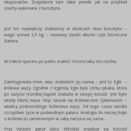
eksponatów. Znajdziecie tam takie perełki jak na przykład
szachy wykonane z bursztynu.
jest też największy znaleziony w okolicach okaz bursztynu –
waga: ponad 3,5 kg – nazwany
Saulés Akumo
czyli Słoneczna
Bateria.
W trakcie spaceru po parku znaleźć można taką oto rzeźbę:
Zaintrygowała mnie, więc znalazłem jej nazwę – jest to Egle –
królowa węży. Zgodnie z legendą Egle była córką rybaka, która
po zażyciu morskiej kąpieli znalazła w swojej koszuli (nie było
wtedy bikini) węża. Wąż okazał się królewiczem Żylwinasem –
władcą podmorskiego królestwa węży. Od tego czasu wiodła
szczęśliwe życie w podwodnym pałacu. Analogia do naszej bajki
o królewiczu zamienionym w żabę narzuca się sama…
Przy Vytauto gatve (ulicy Witolda) znajduje się Kościół