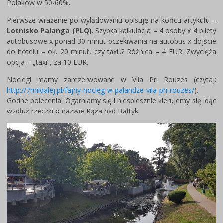
Polaków w 50-60%.
Pierwsze wrażenie po wylądowaniu opisuję na końcu artykułu –
Lotnisko Palanga (PLQ)
. Szybka kalkulacja – 4 osoby x 4 bilety
autobusowe x ponad 30 minut oczekiwania na autobus x dojście
do hotelu – ok. 20 minut, czy taxi..? Różnica – 4 EUR. Zwycięża
opcja – „taxi”, za 10 EUR.
Noclegi mamy zarezerwowane w Vila Pri Rouzes (czytaj:
http://7mildalej.pl/fajny-nocleg-w-palandze-vila-pri-rouzes/
).
Godne polecenia! Ogarniamy się i niespiesznie kierujemy się idąc
wzdłuż rzeczki o nazwie Rąża nad Bałtyk.