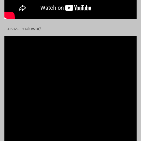
…oraz… malować!