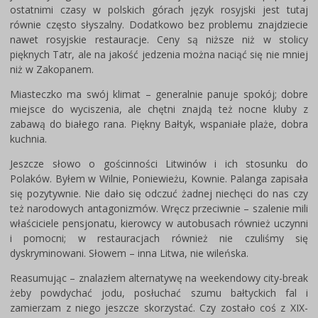
ostatnimi czasy w polskich górach język rosyjski jest tutaj
równie często słyszalny. Dodatkowo bez problemu znajdziecie
nawet rosyjskie restauracje. Ceny są niższe niż w stolicy
pięknych Tatr, ale na jakość jedzenia można naciąć się nie mniej
niż w Zakopanem.
Miasteczko ma swój klimat – generalnie panuje spokój; dobre
miejsce do wyciszenia, ale chętni znajdą też nocne kluby z
zabawą do białego rana. Piękny Bałtyk, wspaniałe plaże, dobra
kuchnia.
Jeszcze słowo o gościnności Litwinów i ich stosunku do
Polaków. Byłem w Wilnie, Poniewieżu, Kownie. Palanga zapisała
się pozytywnie. Nie dało się odczuć żadnej niechęci do nas czy
też narodowych antagonizmów. Wręcz przeciwnie – szalenie mili
właściciele pensjonatu, kierowcy w autobusach również uczynni
i pomocni; w restauracjach również nie czuliśmy się
dyskryminowani. Słowem – inna Litwa, nie wileńska.
Reasumując – znalazłem alternatywę na weekendowy city-break
żeby powdychać jodu, posłuchać szumu bałtyckich fal i
zamierzam z niego jeszcze skorzystać. Czy zostało coś z XIX-