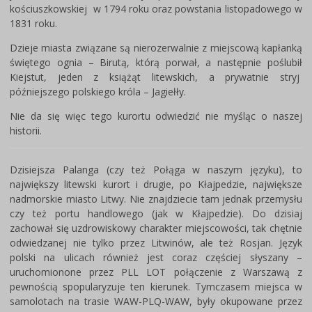
kościuszkowskiej w 1794 roku oraz powstania listopadowego w
1831 roku.
Dzieje miasta związane są nierozerwalnie z miejscową kapłanką
świętego ognia – Birutą, którą porwał, a następnie poślubił
Kiejstut, jeden z książąt litewskich, a prywatnie stryj
późniejszego polskiego króla – Jagiełły.
Nie da się więc tego kurortu odwiedzić nie myśląc o naszej
historii.
Dzisiejsza Palanga (czy też Połąga w naszym języku), to
największy litewski kurort i drugie, po Kłajpedzie, największe
nadmorskie miasto Litwy. Nie znajdziecie tam jednak przemysłu
czy też portu handlowego (jak w Kłajpedzie). Do dzisiaj
zachował się uzdrowiskowy charakter miejscowości, tak chętnie
odwiedzanej nie tylko przez Litwinów, ale też Rosjan. Język
polski na ulicach również jest coraz częściej słyszany –
uruchomionone przez PLL LOT połączenie z Warszawą z
pewnością spopularyzuje ten kierunek. Tymczasem miejsca w
samolotach na trasie WAW-PLQ-WAW, były okupowane przez