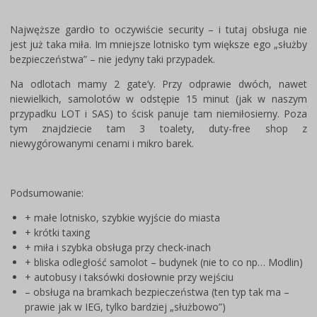
Najwęższe gardło to oczywiście security – i tutaj obsługa nie
jest już taka miła. Im mniejsze lotnisko tym większe ego „służby
bezpieczeństwa” – nie jedyny taki przypadek.
Na odlotach mamy 2 gate’y. Przy odprawie dwóch, nawet
niewielkich, samolotów w odstępie 15 minut (jak w naszym
przypadku LOT i SAS) to ścisk panuje tam niemiłosierny. Poza
tym znajdziecie tam 3 toalety, duty-free shop z
niewygórowanymi cenami i mikro barek.
Podsumowanie:
+ małe lotnisko, szybkie wyjście do miasta
+ krótki taxing
+ miła i szybka obsługa przy check-inach
+ bliska odległość samolot – budynek (nie to co np… Modlin)
+ autobusy i taksówki dosłownie przy wejściu
– obsługa na bramkach bezpieczeństwa (ten typ tak ma –
prawie jak w IEG, tylko bardziej „służbowo”)