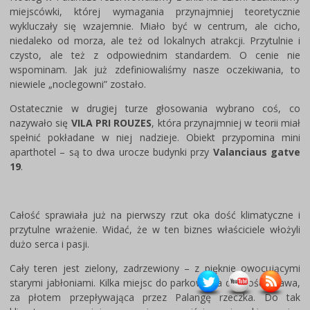
miejscówki, której wymagania przynajmniej teoretycznie
wykluczały się wzajemnie. Miało być w centrum, ale cicho,
niedaleko od morza, ale też od lokalnych atrakcji. Przytulnie i
czysto, ale też z odpowiednim standardem. O cenie nie
wspominam. Jak już zdefiniowaliśmy nasze oczekiwania, to
niewiele „noclegowni” zostało.
Ostatecznie w drugiej turze głosowania wybrano coś, co
nazywało się
VILA PRI ROUZES
, która przynajmniej w teorii miał
spełnić pokładane w niej nadzieje. Obiekt przypomina mini
aparthotel – są to dwa urocze budynki przy
Valanciaus gatve
19
.
Całość sprawiała już na pierwszy rzut oka dość klimatyczne i
przytulne wrażenie. Widać, że w ten biznes właściciele włożyli
dużo serca i pasji.
Cały teren jest zielony, zadrzewiony – z pięknie owocującymi
starymi jabłoniami. Kilka miejsc do parkowania dla gości, trawa,
za płotem przepływająca przez Palangę rzeczka. Do tak