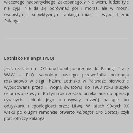
wiecznego nadbałtyckiego Zakopanego..? Nie wiem, ludzie tyle
nie żyją. Nie da się porównać gór i morza, ale w moim,
osobistym i subiektywnym rankingu miast – wybór brzmi:
Palanga.
Lotnisko Palanga (PLQ)
Jakiś czas temu LOT uruchomił połączenie do Palangi. Trasę
WAW – PLQ samoloty naszego przewoźnika pokonują
rozkładowo w ciągi 1h20m. Lotnisko w Palandze pierwotnie
wybudowane przed II wojną światową do 1963 roku służyło
celom wojskowym. Po tym roku zostało przekazane do operacji
cywilnych. Jednak jego intensywny rozwój nastąpił po
odzyskaniu niepodległości przez Litwę. W latach 90-tych XX
wieku po długim remoncie otwarto
Palangos Oro Uostas
) czyli
port lotniczy Palanga.