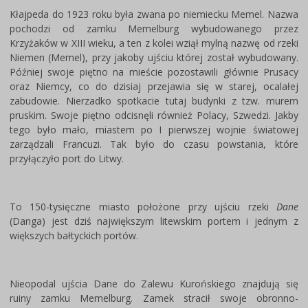
Kłajpeda do 1923 roku była zwana po niemiecku Memel. Nazwa
pochodzi od zamku Memelburg wybudowanego przez
Krzyżaków w XIII wieku, a ten z kolei wziął mylną nazwę od rzeki
Niemen (Memel), przy jakoby ujściu której został wybudowany.
Później swoje piętno na mieście pozostawili głównie Prusacy
oraz Niemcy, co do dzisiaj przejawia się w starej, ocalałej
zabudowie. Nierzadko spotkacie tutaj budynki z tzw. murem
pruskim. Swoje piętno odcisnęli również Polacy, Szwedzi. Jakby
tego było mało, miastem po I pierwszej wojnie światowej
zarządzali Francuzi. Tak było do czasu powstania, które
przyłączyło port do Litwy.
To 150-tysięczne miasto położone przy ujściu rzeki
Dane
(Danga) jest dziś największym litewskim portem i jednym z
większych bałtyckich portów.
Nieopodal ujścia Dane do Zalewu Kurońskiego znajdują się
ruiny zamku Memelburg. Zamek stracił swoje obronno-