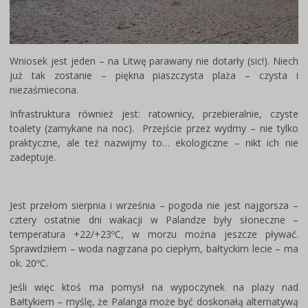
Wniosek jest jeden – na Litwę parawany nie dotarły (sic!). Niech
już tak zostanie – piękna piaszczysta plaża – czysta i
niezaśmiecona.
Infrastruktura również jest: ratownicy, przebieralnie, czyste
toalety (zamykane na noc). Przejście przez wydmy – nie tylko
praktyczne, ale też nazwijmy to… ekologiczne – nikt ich nie
zadeptuje.
Jest przełom sierpnia i września – pogoda nie jest najgorsza –
cztery ostatnie dni wakacji w Palandze były słoneczne –
temperatura +22/+23ºC, w morzu można jeszcze pływać.
Sprawdziłem – woda nagrzana po ciepłym, bałtyckim lecie – ma
ok. 20ºC.
Jeśli więc ktoś ma pomysł na wypoczynek na plaży nad
Bałtykiem – myślę, że Palanga może być doskonałą alternatywą