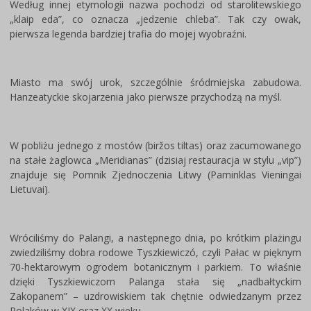
Według innej etymologii nazwa pochodzi od starolitewskiego
„klaip eda”, co oznacza „jedzenie chleba”. Tak czy owak,
pierwsza legenda bardziej trafia do mojej wyobraźni.
Miasto ma swój urok, szczególnie śródmiejska zabudowa.
Hanzeatyckie skojarzenia jako pierwsze przychodzą na myśl.
W pobliżu jednego z mostów (biržos tiltas) oraz zacumowanego
na stałe żaglowca „Meridianas” (dzisiaj restauracja w stylu „vip”)
znajduje się Pomnik Zjednoczenia Litwy (Paminklas Vieningai
Lietuvai).
Wróciliśmy do Palangi, a następnego dnia, po krótkim plażingu
zwiedziliśmy dobra rodowe Tyszkiewiczó, czyli Pałac w pięknym
70-hektarowym ogrodem botanicznym i parkiem. To właśnie
dzięki Tyszkiewiczom Palanga stała się „nadbałtyckim
Zakopanem” – uzdrowiskiem tak chętnie odwiedzanym przez
Polaków w XIX oraz XX wieku.