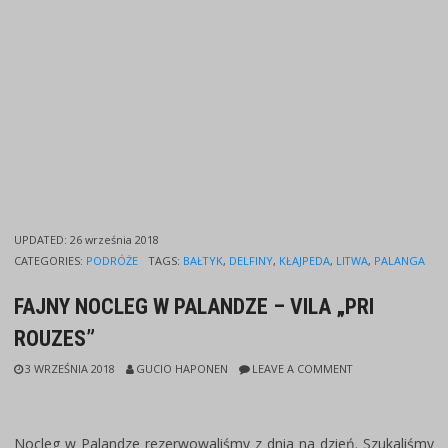
UPDATED:
26 września 2018
CATEGORIES:
PODRÓŻE
TAGS:
BAŁTYK
,
DELFINY
,
KŁAJPEDA
,
LITWA
,
PALANGA
FAJNY NOCLEG W PALANDZE – VILA „PRI
ROUZES”
3 WRZEŚNIA 2018
GUCIO HAPONEN
LEAVE A COMMENT
Nocleg w Palandze rezerwowaliśmy z dnia na dzień. Szukaliśmy