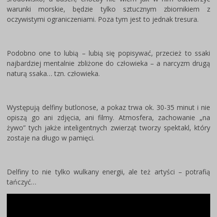
warunki morskie, będzie tylko sztucznym zbiornikiem z
oczywistymi ograniczeniami. Poza tym jest to jednak tresura.
Podobno one to lubią – lubią się popisywać, przecież to ssaki
najbardziej mentalnie zbliżone do człowieka – a narcyzm drugą
naturą ssaka… tzn. człowieka.
Występują delfiny butlonose, a pokaz trwa ok. 30-35 minut i nie
opiszą go ani zdjęcia, ani filmy. Atmosfera, zachowanie „na
żywo” tych jakże inteligentnych zwierząt tworzy spektakl, który
zostaje na długo w pamięci.
Delfiny to nie tylko wulkany energii, ale też artyści – potrafią
tańczyć…