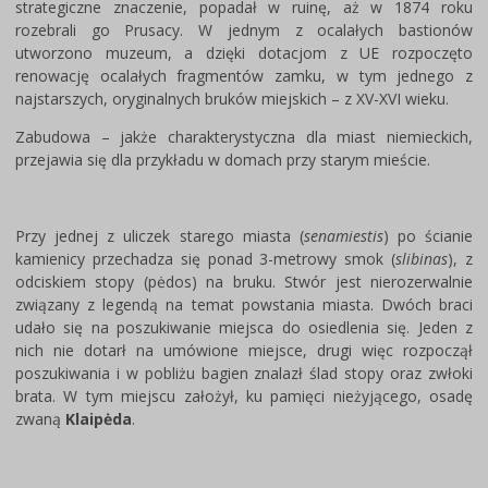
strategiczne znaczenie, popadał w ruinę, aż w 1874 roku
rozebrali go Prusacy. W jednym z ocalałych bastionów
utworzono muzeum, a dzięki dotacjom z UE rozpoczęto
renowację ocalałych fragmentów zamku, w tym jednego z
najstarszych, oryginalnych bruków miejskich – z XV-XVI wieku.
Zabudowa – jakże charakterystyczna dla miast niemieckich,
przejawia się dla przykładu w domach przy starym mieście.
Przy jednej z uliczek starego miasta (
senamiestis
) po ścianie
kamienicy przechadza się ponad 3-metrowy smok (
slibinas
), z
odciskiem stopy (pėdos) na bruku. Stwór jest nierozerwalnie
związany z legendą na temat powstania miasta. Dwóch braci
udało się na poszukiwanie miejsca do osiedlenia się. Jeden z
nich nie dotarł na umówione miejsce, drugi więc rozpoczął
poszukiwania i w pobliżu bagien znalazł ślad stopy oraz zwłoki
brata. W tym miejscu założył, ku pamięci nieżyjącego, osadę
zwaną
Klaipėda
.