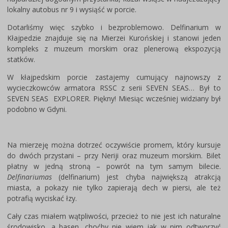
lokalny autobus nr 9 i wysiąść w porcie.
Dotarliśmy więc szybko i bezproblemowo. Delfinarium w
Kłajpedzie znajduje się na Mierzei Kurońskiej i stanowi jeden
kompleks z muzeum morskim oraz plenerową ekspozycją
statków.
W kłajpedskim porcie zastajemy cumujący najnowszy z
wycieczkowców armatora RSSC z serii SEVEN SEAS… Był to
SEVEN SEAS EXPLORER. Piękny! Miesiąc wcześniej widziany był
podobno w Gdyni.
Na mierzeję można dotrzeć oczywiście promem, który kursuje
do dwóch przystani – przy Neriji oraz muzeum morskim. Bilet
płatny w jedną stroną – powrót na tym samym bilecie.
Delfinariumas
(delfinarium) jest chyba największą atrakcją
miasta, a pokazy nie tylko zapierają dech w piersi, ale też
potrafią wyciskać łzy.
Cały czas miałem wątpliwości, przecież to nie jest ich naturalne
środowisko, a basen, choćby nie wiem jak w nim odtworzyć