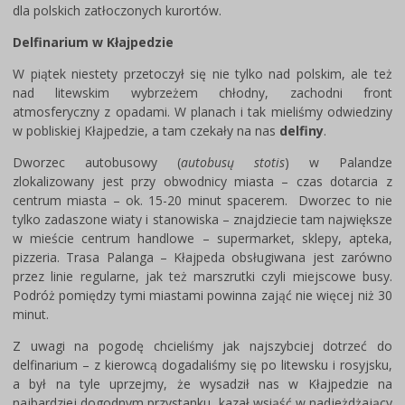
dla polskich zatłoczonych kurortów.
Delfinarium w Kłajpedzie
W piątek niestety przetoczył się nie tylko nad polskim, ale też
nad litewskim wybrzeżem chłodny, zachodni front
atmosferyczny z opadami. W planach i tak mieliśmy odwiedziny
w pobliskiej Kłajpedzie, a tam czekały na nas
delfiny
.
Dworzec autobusowy (
autobusų stotis
) w Palandze
zlokalizowany jest przy obwodnicy miasta – czas dotarcia z
centrum miasta – ok. 15-20 minut spacerem. Dworzec to nie
tylko zadaszone wiaty i stanowiska – znajdziecie tam największe
w mieście centrum handlowe – supermarket, sklepy, apteka,
pizzeria. Trasa Palanga – Kłajpeda obsługiwana jest zarówno
przez linie regularne, jak też marszrutki czyli miejscowe busy.
Podróż pomiędzy tymi miastami powinna zająć nie więcej niż 30
minut.
Z uwagi na pogodę chcieliśmy jak najszybciej dotrzeć do
delfinarium – z kierowcą dogadaliśmy się po litewsku i rosyjsku,
a był na tyle uprzejmy, że wysadził nas w Kłajpedzie na
najbardziej dogodnym przystanku, kazał wsiąść w nadjeżdżający