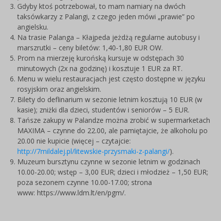
Gdyby ktoś potrzebował, to mam namiary na dwóch
taksówkarzy z Palangi, z czego jeden mówi „prawie” po
angielsku.
Na trasie Palanga – Kłajpeda jeżdżą regularne autobusy i
marszrutki – ceny biletów: 1,40-1,80 EUR OW.
Prom na mierzeję kurońską kursuje w odstępach 30
minutowych (2x na godzinę) i kosztuje 1 EUR za RT.
Menu w wielu restauracjach jest często dostępne w języku
rosyjskim oraz angielskim.
Bilety do deflinarium w sezonie letnim kosztują 10 EUR (w
kasie); zniżki dla dzieci, studentów i seniorów – 5 EUR.
Tańsze zakupy w Palandze można zrobić w supermarketach
MAXIMA – czynne do 22.00, ale pamiętajcie, że alkoholu po
20.00 nie kupicie (więcej – czytajcie:
http://7mildalej.pl/litewskie-przysmaki-z-palangi/
).
Muzeum bursztynu czynne w sezonie letnim w godzinach
10.00-20.00; wstęp – 3,00 EUR; dzieci i młodzież – 1,50 EUR;
poza sezonem czynne 10.00-17.00; strona
www: https://www.ldm.lt/en/pgm/.