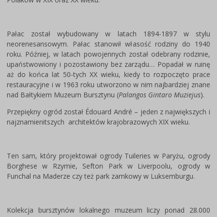
Pałac został wybudowany w latach 1894-1897 w stylu
neorenesansowym. Pałac stanowił własość rodziny do 1940
roku. Później, w latach powojennych został odebrany rodzinie,
upaństwowiony i pozostawiony bez zarządu… Popadał w ruinę
aż do końca lat 50-tych XX wieku, kiedy to rozpoczęto prace
restauracyjne i w 1963 roku utworzono w nim najbardziej znane
nad Bałtykiem Muzeum Bursztynu (
Palangos Gintaro Muziejus
).
Przepiękny ogród został Édouard André – jeden z największych i
najznamienitszych architektów krajobrazowych XIX wieku.
Ten sam, który projektował ogrody Tuileries w Paryżu, ogrody
Borghese w Rzymie, Sefton Park w Liverpoolu, ogrody w
Funchal na Maderze czy też park zamkowy w Luksemburgu.
Kolekcja bursztynów lokalnego muzeum liczy ponad 28.000