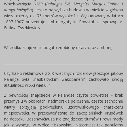
Wniebowzięcia NMP (
Palangos Švč. Mergelės Marijos Ėmimo į
dangų bažnyčia
). Jest to najwyższa budowla w mieście – główna
wieża mierzy ok. 76 metrów wysokości. Wybudowany w latach
1897-1907 prezentuje styl neogotycki. Powstał za sprawą hr.
Feliksa Tyszkiewicza.
W środku znajdziecie bogato zdobiony ołtarz oraz ambonę.
Czy hasło reklamowe z XIX-wiecznych folderów głoszące jakoby
Palanga była „nadbałtyckim Zakopanem” zachowało swoją
aktualność w XXI wieku..?
Z pewnością znajdziecie w Palandze czyste powietrze – brak
przemysłu w okolicach, nadmorskie położenie, częste zachodnie
wiatry sprzyjają podkreśleniu uzdrowiskowego charakteru
miejscowości. W przeciwieństwie do zakopiańskich Krupówek
na deptaku Basanavičiausa nie znajdziecie tłumów i rewii mody
jak z wybiegu w Wólce Kosowskiej. Natomiast tak popularny