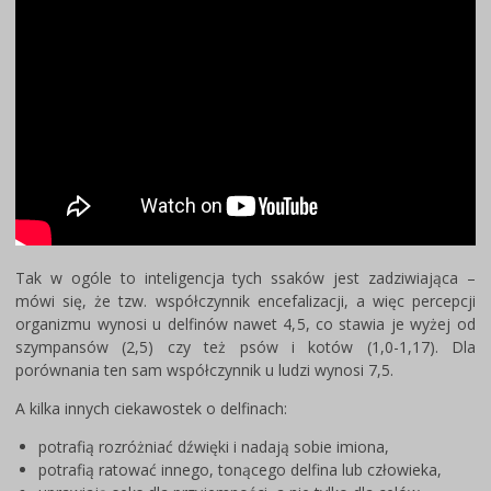
Tak w ogóle to inteligencja tych ssaków jest zadziwiająca –
mówi się, że tzw. współczynnik encefalizacji, a więc percepcji
organizmu wynosi u delfinów nawet 4,5, co stawia je wyżej od
szympansów (2,5) czy też psów i kotów (1,0-1,17). Dla
porównania ten sam współczynnik u ludzi wynosi 7,5.
A kilka innych ciekawostek o delfinach:
potrafią rozróżniać dźwięki i nadają sobie imiona,
potrafią ratować innego, tonącego delfina lub człowieka,