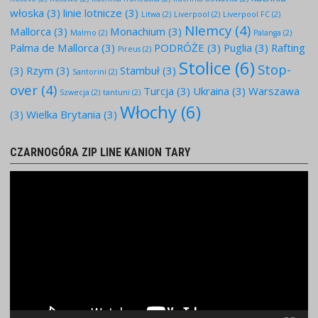
włoska
(3)
linie lotnicze
(3)
Litwa
(2)
Liverpool
(2)
Liverpool FC
(2)
NIemcy
(4)
Mallorca
(3)
Monachium
(3)
Malmo
(2)
Palanga
(2)
Palma de Mallorca
(3)
PODRÓŻE
(3)
Puglia
(3)
Rafting
Pireus
(2)
Stolice
(6)
Stop-
(3)
Rzym
(3)
Stambuł
(3)
Santorini
(2)
over
(4)
Turcja
(3)
Ukraina
(3)
Warszawa
Szwecja
(2)
tantuni
(2)
Włochy
(6)
(3)
Wielka Brytania
(3)
CZARNOGÓRA ZIP LINE KANION TARY
Odtwarzacz
video