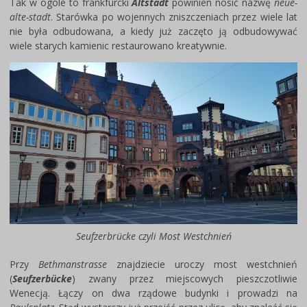
Tak w ogóle to frankfurcki
Altstadt
powinien nosić nazwę
neue-
alte-stadt
. Starówka po wojennych zniszczeniach przez wiele lat
nie była odbudowana, a kiedy już zaczęto ją odbudowywać
wiele starych kamienic restaurowano kreatywnie.
Seufzerbrücke czyli Most Westchnień
Przy
Bethmanstrasse
znajdziecie uroczy most westchnień
(
Seufzerbücke
) zwany przez miejscowych pieszczotliwie
Wenecją. Łączy on dwa rządowe budynki i prowadzi na