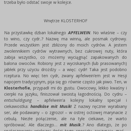
trzeba było odstać swoje w kolejce.
Wnętrze KLOSTERHOF
Na przystawkę dzban lokalnego
APFELWEIN
. No właśnie – czy
to wino, czy cydr..? Nazwę ma winną, ale posmak cydrowy.
Przede wszystkim jest zbliżony do moich cydrów. A jestem
zwolennikiem cydrów wytrawnych, bez cukrowej nuty, która
zabija wszystko, co możemy wyciągnąć zapakowanych do
balona owoców. Robiony jest z wyciskanych (lub prasowanych)
jabłek przy użyciu drożdży – a więc: cydr! Taka jest podobno
rceptura. No więc ten cydr, zwany apfelwein’em jest w Hesji
napojem tradycyjnym, pija się go równie często jak piwo. Ten, w
Klosterhofie
, przypadł mi do gustu. Owocowy, lekko kwaśny i
cierpki na języku, finiszował swoistą łagodnością. Do cydru –
entschuldigung
– apfelwein’a kolejny lokalny specjał i
ciekawostka:
handkäse mit Musik
! Z nazwy ręcznie wyrabiany
ser, ale podawany – o zgrozo! – w ostrej octowej marynacie z
cebulą. Niezłe połączenie, ale na tyle ciekawe, że warto
spróbować. Ale dlaczego…
mit Musik
..? Ano dlatego, że po
spałaszowaniu większej ilości tego specjału zaczynają grać…