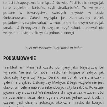
to jest tak apetycznie brzmiące..? No więc Rösti to nic innego jak
tarte zapiekane kartofle, czyli „bratkartofle”. To wszystko
podane w towarzystwie świeżych grzybów w sosie
śmietanowym. Całość wygląda jak ziemniaczany placek
posadowiony na pieczarkach w mocno śmietanowym sosie. Jak
smakuje..? Przepysznie! Proszę nie liczyć kalorii, ponieważ nie
wszystko da się przeliczyć na jednostki energii.
Rösti mit frischem Pilzgemüse in Rahm
PODSUMOWANIE
Frankfurt am Main jest często pomijany jako turystyczny cel
wyjazdu. Nie jest to może miasto tak bogate w zabytki jak
chociażby Rzym czy Paryż. Daleko mu do atmosfery uliczek i
galerii na przykład Lizbony czy Madrytu. Z tego względu nie jest
ulubionym celem nawet weekendowych city-break’ów. Powstaje
pytanie czy słusznie..? Weekendowe dni wystarczą w zupełności
na poznanie miasta, ale mogą się okazać jednak zbyt krótkim
czasem jeśli chcemy zobaczyć okoliczne miasta, do których