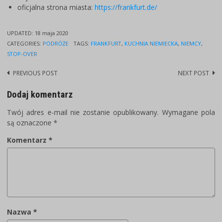
oficjalna strona miasta:
https://frankfurt.de/
UPDATED:
18 maja 2020
CATEGORIES:
PODRÓŻE
TAGS:
FRANKFURT
,
KUCHNIA NIEMIECKA
,
NIEMCY
,
STOP-OVER
PREVIOUS POST
NEXT POST
Post
navigation
Dodaj komentarz
Twój adres e-mail nie zostanie opublikowany.
Wymagane pola
są oznaczone
*
Komentarz
*
Nazwa
*