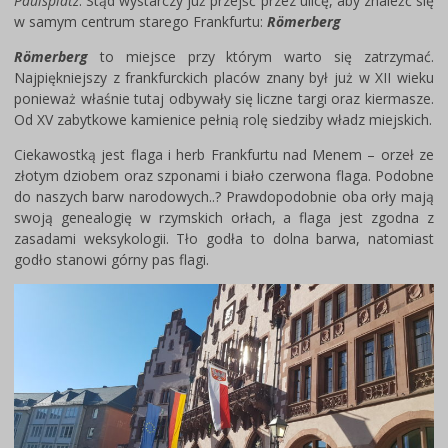
Paulsplatz
. Stąd wystarczy już przejść przez ulicę, aby znaleźć się
w samym centrum starego Frankfurtu:
Römerberg
Römerberg
to miejsce przy którym warto się zatrzymać.
Najpiękniejszy z frankfurckich placów znany był już w XII wieku
ponieważ właśnie tutaj odbywały się liczne targi oraz kiermasze.
Od XV zabytkowe kamienice pełnią rolę siedziby władz miejskich.
Ciekawostką jest flaga i herb Frankfurtu nad Menem – orzeł ze
złotym dziobem oraz szponami i biało czerwona flaga. Podobne
do naszych barw narodowych..? Prawdopodobnie oba orły mają
swoją genealogię w rzymskich orłach, a flaga jest zgodna z
zasadami weksykologii. Tło godła to dolna barwa, natomiast
godło stanowi górny pas flagi.