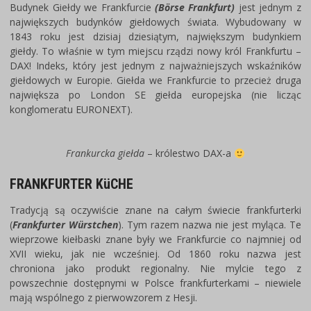
Budynek Giełdy we Frankfurcie
(Börse Frankfurt)
jest jednym z
największych budynków giełdowych świata. Wybudowany w
1843 roku jest dzisiaj dziesiątym, największym budynkiem
giełdy. To właśnie w tym miejscu rządzi nowy król Frankfurtu –
DAX! Indeks, który jest jednym z najważniejszych wskaźników
giełdowych w Europie. Giełda we Frankfurcie to przecież druga
największa po London SE giełda europejska (nie licząc
konglomeratu EURONEXT).
Frankurcka giełda
– królestwo DAX-a
FRANKFURTER KüCHE
Tradycją są oczywiście znane na całym świecie frankfurterki
(
Frankfurter Würstchen
). Tym razem nazwa nie jest myląca. Te
wieprzowe kiełbaski znane były we Frankfurcie co najmniej od
XVII wieku, jak nie wcześniej. Od 1860 roku nazwa jest
chroniona jako produkt regionalny. Nie mylcie tego z
powszechnie dostępnymi w Polsce frankfurterkami – niewiele
mają wspólnego z pierwowzorem z Hesji.