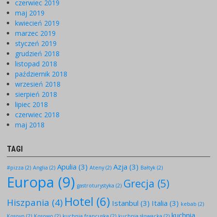
czerwiec 2019
maj 2019
kwiecień 2019
marzec 2019
styczeń 2019
grudzień 2018
listopad 2018
październik 2018
wrzesień 2018
sierpień 2018
lipiec 2018
czerwiec 2018
maj 2018
TAGI
Apulia
(3)
Azja
(3)
#pizza
(2)
Anglia
(2)
Ateny
(2)
Bałtyk
(2)
Europa
(9)
Grecja
(5)
gastroturystyka
(2)
Hotel
(6)
Hiszpania
(4)
Istanbul
(3)
Italia
(3)
kebab
(2)
kuchnia
Kosovo
(2)
Kosowo
(2)
kuchnia francuska
(2)
kuchnia słowacka
(2)