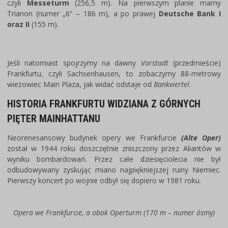
czyli
Messeturm
(256,5 m). Na pierwszym planie mamy
Trianon (numer „6” – 186 m), a po prawej
Deutsche Bank I
oraz II
(155 m).
Jeśli natomiast spojrzymy na dawny
Vorstadt
(przedmieście)
Frankfurtu, czyli Sachsenhausen, to zobaczymy 88-metrowy
wieżowiec Main Plaza, jak widać odstaje od
Bankviertel
.
HISTORIA FRANKFURTU WIDZIANA Z GÓRNYCH
PIĘTER MAINHATTANU
Neorenesansowy budynek opery we Frankfurcie
(Alte Oper)
został w 1944 roku doszczętnie zniszczony przez Aliantów w
wyniku bombardowań. Przez całe dziesięciolecia nie był
odbudowywany zyskując miano najpiękniejszej ruiny Niemiec.
Pierwszy koncert po wojnie odbył się dopiero w 1981 roku.
Opera we Frankfurcie
,
a obok Operturm (170 m – numer ósmy)