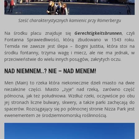
Sześć charakterystycznych kamienic przy Römerbergu
Na środku placu znajduje się
Gerechtigkeitsbrunnen
, czyli
Fontanna Sprawiedliwości, którą zbudowano w 1543 roku.
Temida nie zawsze jest ślepa – Bogini Justitia, która stoi na
środku fontanny, trzyma wagę i miecz, ale nie ma jednak, w
przeciwieństwie do wielu innych posągów, zakrytych oczu.
NAD NIEMNEM..? NIE – NAD MENEM!
Men (Main) to rzeka która niekoniecznie dzieli miasto na dwie
niezależne części. Miasto „żyje” nad rzeką, zarówno część
północna, jak też południowa. Wzdłuż rzeki, oczywiście po obu
jej stronach liczne bulwary, skwery, a także parki zachęcają do
spacerów. Rozciągający się po północnej stronie Nizza Park jest
ewenementem ze środziemnomorską roślinnością.