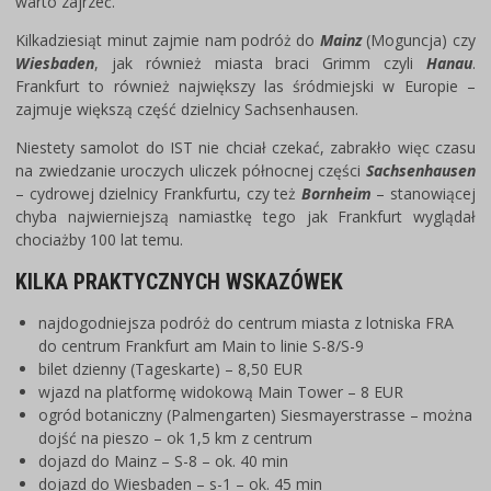
warto zajrzeć.
Kilkadziesiąt minut zajmie nam podróż do
Mainz
(Moguncja) czy
Wiesbaden
, jak również miasta braci Grimm czyli
Hanau
.
Frankfurt to również największy las śródmiejski w Europie –
zajmuje większą część dzielnicy Sachsenhausen.
Niestety samolot do IST nie chciał czekać, zabrakło więc czasu
na zwiedzanie uroczych uliczek północnej części
Sachsenhausen
– cydrowej dzielnicy Frankfurtu, czy też
Bornheim
– stanowiącej
chyba najwierniejszą namiastkę tego jak Frankfurt wyglądał
chociażby 100 lat temu.
KILKA PRAKTYCZNYCH WSKAZÓWEK
najdogodniejsza podróż do centrum miasta z lotniska FRA
do centrum Frankfurt am Main to linie S-8/S-9
bilet dzienny (Tageskarte) – 8,50 EUR
wjazd na platformę widokową Main Tower – 8 EUR
ogród botaniczny (Palmengarten) Siesmayerstrasse – można
dojść na pieszo – ok 1,5 km z centrum
dojazd do Mainz – S-8 – ok. 40 min
dojazd do Wiesbaden – s-1 – ok. 45 min