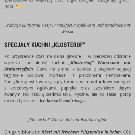
jelita
Tradycja kulinarna Hesji i Frankfurtu: apfelwein und handkäse mit
Musik
SPECJAŁY KUCHNI „KLOSTEROF”
Po przystawce czas na dania główne – w pierwszej odsłonie
wjeżdża specjalność kuchni:
„Klosterhof” Wurstsalat mit
Bratkartoffeln
. Danie na zimno – sałatka z przypominającej
tagliatelle wołowej mortadeli z pieczonymi ziemniakami.
Specyficzny był towarzyszący temu sos: musztardowy winegret
z korzennymi ogórkami, papryką oraz czosnkiem dętym
zwanym też cebulą siedmiolatką. Pyszne, ale po takiej porcji
można tylko rzec:
Ich bin satt und riesig…
„Klosterhof” Wurstsalat mit Bratkartoffeln
Druga odsłona to:
Rösti mit frischem Pilzgemüse in Rahm
. Cóż