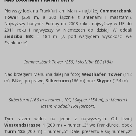
Pierwszy look na Frankfurt am Main – najbliżej
Commerzbank
Tower
(259 m, a 300 łącznie z antenami i masztami).
Najwyższy budynek Europy do 2003 roku, najwyższy w UE do
2011 roku i najwyższy w Niemczech do dzisiaj. W oddali
siedziba EBC
– 184 m (7. pod względem wysokości we
Frankfurcie).
Commerzbank Tower (259) i siedziba EBC (184)
Nad brzegiem Menu (najdalej na foto)
Westhafen Tower
(112
m). Bliżej, po prawej
Silberturm
(166 m) oraz
Skyper
(154 m).
Silberturm (166 m – numer „10”) i Skyper (154 m), za Menem i
lasem w oddali FRA (airport)
Tym razem widok na jedne z najwyższych. Od lewej
Westendstrasse 1
(208 m) – numer „3” we Frankfurcie, obok
Turm 185
(200 m) – numer „5”. Dalej prezentuje się numer „2”