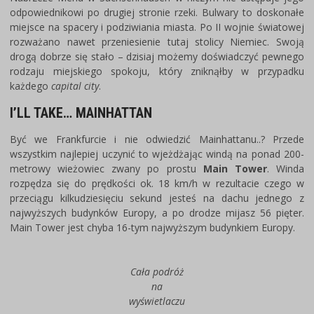
odpowiednikowi po drugiej stronie rzeki. Bulwary to doskonałe
miejsce na spacery i podziwiania miasta. Po II wojnie światowej
rozważano nawet przeniesienie tutaj stolicy Niemiec. Swoją
drogą dobrze się stało – dzisiaj możemy doświadczyć pewnego
rodzaju miejskiego spokoju, który zniknąłby w przypadku
każdego
capital city
.
I’LL TAKE… MAINHATTAN
Być we Frankfurcie i nie odwiedzić Mainhattanu..? Przede
wszystkim najlepiej uczynić to wjeżdżając windą na ponad 200-
metrowy wieżowiec zwany po prostu
Main Tower
. Winda
rozpędza się do prędkości ok. 18 km/h w rezultacie czego w
przeciągu kilkudziesięciu sekund jesteś na dachu jednego z
najwyższych budynków Europy, a po drodze mijasz 56 pięter.
Main Tower jest chyba 16-tym najwyższym budynkiem Europy.
Cała podróż
na
wyświetlaczu