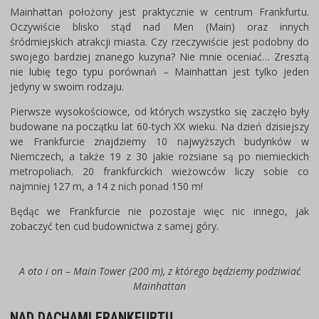
Mainhattan położony jest praktycznie w centrum Frankfurtu.
Oczywiście blisko stąd nad Men (Main) oraz innych
śródmiejskich atrakcji miasta. Czy rzeczywiście jest podobny do
swojego bardziej znanego kuzyna? Nie mnie oceniać… Zresztą
nie lubię tego typu porównań – Mainhattan jest tylko jeden
jedyny w swoim rodzaju.
Pierwsze wysokościowce, od których wszystko się zaczęło były
budowane na początku lat 60-tych XX wieku. Na dzień dzisiejszy
we Frankfurcie znajdziemy 10 najwyższych budynków w
Niemczech, a także 19 z 30 jakie rozsiane są po niemieckich
metropoliach. 20 frankfurckich wieżowców liczy sobie co
najmniej 127 m, a 14 z nich ponad 150 m!
Będąc we Frankfurcie nie pozostaje więc nic innego, jak
zobaczyć ten cud budownictwa z samej góry.
A oto i on – Main Tower (200 m), z którego będziemy podziwiać
Mainhattan
NAD DACHAMI FRANKFURTU