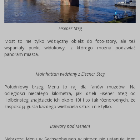
Eisener Steg
Most to nie tylko wdzięczny obiekt do foto-story, ale też
wspaniały punkt widokowy, z którego można podziwiać
panoram miasta.
Mainhattan widziany z Eisener Steg
Południowy brzeg Menu to raj dla fanów muzeów. Na
odległości niecałego kilometra, jaki dzieli Eisener Steg od
Holbeinsteg znajdziecie ich około 10! I to tak różnorodnych, że
zaspokoją gusta każdego wielbiciela sztuki i nie tylko.
Bulwary nad Menem
Nabrzeże Menu w Sachsenhausen w niczym nie ustępuje jego