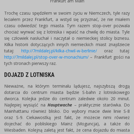
Frankurt am Main
Trochę czasu spędziłem w swoim życiu w Niemczech, tyle razy
leciałem przez Frankfurt, a wstyd się przyznać, że nie miałem
czasu odwiedzić tego miasta. Tym razem stop-over pozwala
chociaż wyrwać się z lotniska i wpaść na chwilę do miasta. Tyle
się człowiek nasłuchał i naczytał o niemieckiej stolicy biznesu.
Kilka historii dotyczących innych niemieckich miast znajdziecie
tutaj:
http://7mildalej.pl/kilka-chwil-w-berlinie/
oraz tutaj:
http://7mildalej.pl/stop-over-w-monachium/
– Frankfurt gości na
tych stronach pierwszy raz.
DOJAZD Z LOTNISKA
Nieważne, na którym terminalu lądujesz, najszybszą drogą
dotarcia do centrum miasta będzie S-bahn z lotniskowego
dworca. Kolejka jedzie do centrum zaledwie około 20 minut.
Najlepiej wysiąść na
Hauptwache
– praktycznie starówka. Do
Mainhattanu również blisko. Do wybory macie dwie linie S-8
oraz S-9. Ciekawostką jest fakt, że możecie nimi również
dojechać do pobliskiego Mainz (Moguncja), a także do
Wiesbaden. Kolejną zaletą jest fakt, że cena dojazdu do miasta