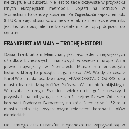
nie zrujnuje Ci budżetu. Nie jest to takie oczywiste w przypadku
innych europejskich metropolii. Dojazd na lotnisko w
Monachium to cenowy koszmar. Za
Tageskarte
zapłaciłem ok.
8 EUR, a więc stosunkowo niewiele jak na niemieckie warunki.
Jest też autobus, ale nie korzystałem z tej opcji dojazdu do
centrum.
FRANKFURT AM MAIN – TROCHĘ HISTORII
Dzisiaj Frankfurt am Main znany jest jako jeden z największych
ośrodków biznesowych i finansowych w świecie i Europie. A na
pewno największy w Niemczech. Miasto ma przebogatą
historię, której to początki sięgają roku 794. Wtedy to cesarz
Karol Wielki nadał osadzie nazwę: FRANCONOVUD. Od 843 roku
miasto było siedzibą królów Państwa Wschodniofrankijskiego.
W rezultacie czego Frankfurt wielokrotnie gościł cesarzy i
przybyłych na odbywające się tamże sejmy Rzeszy. Od czasu
koronacji Fryderyka Barbarossy na króla Niemiec w 1152 roku
miasto stało się zwyczajowym miejscem koronacji kólów
niemieckich.
Od tamtego czasu Frankfurt niejednokrotnie zapisywał się w