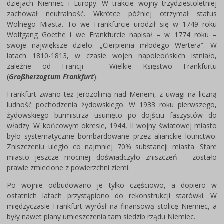
dziejach Niemiec i Europy. W trakcie wojny trzydziestoletniej
zachował neutralność. Wkrótce później otrzymał status
Wolnego Miasta. To we Frankfurcie urodził się w 1749 roku
Wolfgang Goethe i we Frankfurcie napisał – w 1774 roku –
swoje największe dzieło: „Cierpienia młodego Wertera”. W
latach 1810-1813, w czasie wojen napoleońskich istniało,
zależne od Francji – Wielkie Księstwo Frankfurtu
(
Großherzogtum Frankfurt
).
Frankfurt zwano też Jerozolimą nad Menem, z uwagi na liczną
ludność pochodzenia żydowskiego. W 1933 roku pierwszego,
żydowskiego burmistrza usunięto po dojściu faszystów do
władzy. W końcowym okresie, 1944, II wojny światowej miasto
było systematycznie bombardowane przez alianckie lotnictwo.
Zniszczeniu uległo co najmniej 70% substancji miasta. Stare
miasto jeszcze mocniej doświadczyło zniszczeń – zostało
prawie zmiecione z powierzchni ziemi.
Po wojnie odbudowano je tylko częściowo, a dopiero w
ostatnich latach przystąpiono do rekonstrukcji starówki. W
międzyczasie Frankfurt wyrósł na finansową stolicę Niemiec, a
były nawet plany umieszczenia tam siedzib rządu Niemiec.