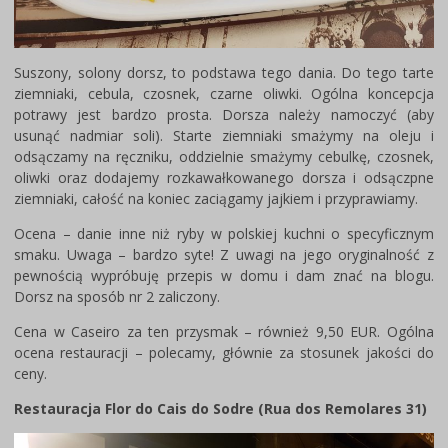
Suszony, solony dorsz, to podstawa tego dania. Do tego tarte
ziemniaki, cebula, czosnek, czarne oliwki. Ogólna koncepcja
potrawy jest bardzo prosta. Dorsza należy namoczyć (aby
usunąć nadmiar soli). Starte ziemniaki smażymy na oleju i
odsączamy na ręczniku, oddzielnie smażymy cebulkę, czosnek,
oliwki oraz dodajemy rozkawałkowanego dorsza i odsączpne
ziemniaki, całość na koniec zaciągamy jajkiem i przyprawiamy.
Ocena – danie inne niż ryby w polskiej kuchni o specyficznym
smaku. Uwaga – bardzo syte! Z uwagi na jego oryginalność z
pewnością wypróbuję przepis w domu i dam znać na blogu.
Dorsz na sposób nr 2 zaliczony.
Cena w Caseiro za ten przysmak – również 9,50 EUR. Ogólna
ocena restauracji – polecamy, głównie za stosunek jakości do
ceny.
Restauracja Flor do Cais do Sodre (Rua dos Remolares 31)