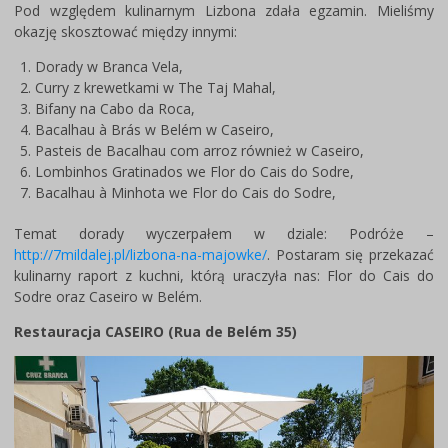
Pod względem kulinarnym Lizbona zdała egzamin. Mieliśmy
okazję skosztować między innymi:
Dorady w Branca Vela,
Curry z krewetkami w The Taj Mahal,
Bifany na Cabo da Roca,
Bacalhau à Brás w Belém w Caseiro,
Pasteis de Bacalhau com arroz również w Caseiro,
Lombinhos Gratinados we Flor do Cais do Sodre,
Bacalhau à Minhota we Flor do Cais do Sodre,
Temat dorady wyczerpałem w dziale: Podróże –
http://7mildalej.pl/lizbona-na-majowke/
. Postaram się przekazać
kulinarny raport z kuchni, którą uraczyła nas: Flor do Cais do
Sodre oraz Caseiro w Belém.
Restauracja CASEIRO (Rua de Belém 35)