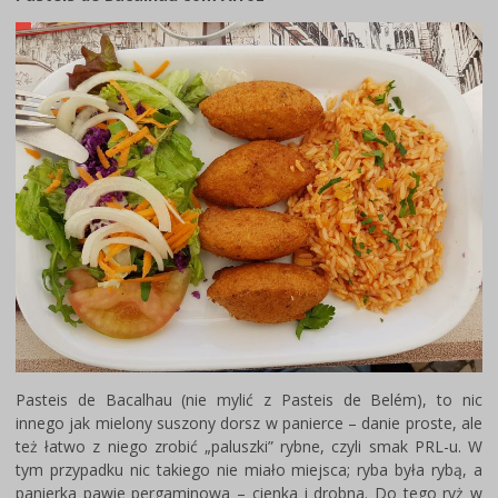
Pasteis de Bacalhau (nie mylić z Pasteis de Belém), to nic
innego jak mielony suszony dorsz w panierce – danie proste, ale
też łatwo z niego zrobić „paluszki” rybne, czyli smak PRL-u. W
tym przypadku nic takiego nie miało miejsca; ryba była rybą, a
panierka pawie pergaminowa – cienka i drobna. Do tego ryż w