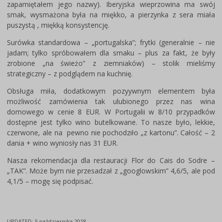
zapamiętałem jego nazwy). Iberyjska wieprzowina ma swój
smak, wysmażona była na miękko, a pierzynka z sera miała
puszystą , miękką konsystencję.
Surówka standardowa – „portugalska”; frytki (generalnie – nie
jadam; tylko spróbowałem dla smaku – plus za fakt, że były
zrobione „na świeżo” z ziemniaków) – stolik mieliśmy
strategiczny – z podglądem na kuchnię.
Obsługa miła, dodatkowym pozyywnym elementem była
możliwość zamówienia tak ulubionego przez nas wina
domowego w cenie 8 EUR. W Portugalii w 8/10 przypadków
dostępne jest tylko wino butelkowane. To nasze było, lekkie,
czerwone, ale na pewno nie pochodziło „z kartonu”. Całość – 2
dania + wino wyniosły nas 31 EUR.
Nasza rekomendacja dla restauracji Flor do Cais do Sodre –
„TAK”. Może bym nie przesadzał z „googlowskim” 4,6/5, ale pod
4,1/5 – mogę się podpisać.
UPDATED:
5 października 2018