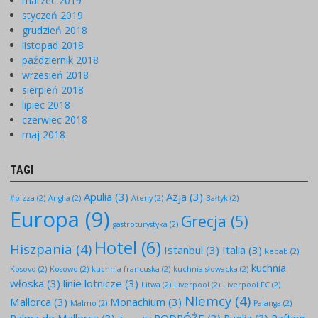
marzec 2019
styczeń 2019
grudzień 2018
listopad 2018
październik 2018
wrzesień 2018
sierpień 2018
lipiec 2018
czerwiec 2018
maj 2018
TAGI
Apulia
(3)
Azja
(3)
#pizza
(2)
Anglia
(2)
Ateny
(2)
Bałtyk
(2)
Europa
(9)
Grecja
(5)
gastroturystyka
(2)
Hotel
(6)
Hiszpania
(4)
Istanbul
(3)
Italia
(3)
kebab
(2)
kuchnia
Kosovo
(2)
Kosowo
(2)
kuchnia francuska
(2)
kuchnia słowacka
(2)
włoska
(3)
linie lotnicze
(3)
Litwa
(2)
Liverpool
(2)
Liverpool FC
(2)
NIemcy
(4)
Mallorca
(3)
Monachium
(3)
Malmo
(2)
Palanga
(2)
Palma de Mallorca
(3)
PODRÓŻE
(3)
Puglia
(3)
Rafting