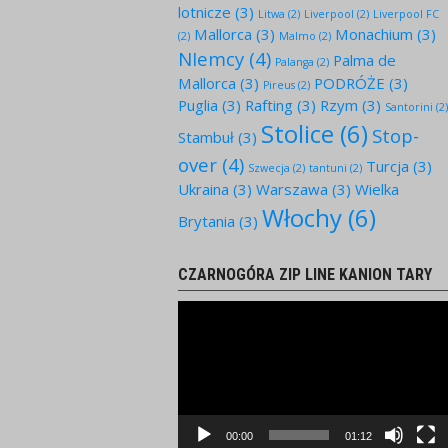
lotnicze
(3)
Litwa
(2)
Liverpool
(2)
Liverpool FC
Mallorca
(3)
Monachium
(3)
(2)
Malmo
(2)
NIemcy
(4)
Palma de
Palanga
(2)
Mallorca
(3)
PODRÓŻE
(3)
Pireus
(2)
Puglia
(3)
Rafting
(3)
Rzym
(3)
Santorini
(2
Stolice
(6)
Stop-
Stambuł
(3)
over
(4)
Turcja
(3)
Szwecja
(2)
tantuni
(2)
Ukraina
(3)
Warszawa
(3)
Wielka
Włochy
(6)
Brytania
(3)
CZARNOGÓRA ZIP LINE KANION TARY
Odtwarzacz
video
00:00
01:12