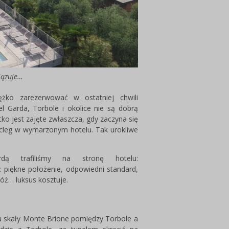
iązuje…
żko zarezerwować w ostatniej chwili
Garda, Torbole i okolice nie są dobrą
tko jest zajęte zwłaszcza, gdy zaczyna się
cleg w wymarzonym hotelu. Tak urokliwe
dą trafiliśmy na stronę hotelu:
: piękne położenie, odpowiedni standard,
cóż… luksus kosztuje.
u skały Monte Brione pomiędzy Torbole a