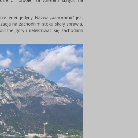
dzie z Torbole, za tunelem skręcić na
 nie jeden jedyny. Nazwa „panoramic” jest
izacja na zachodnim stoku skały sprawia,
liczne góry i delektować się zachodami