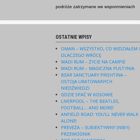
Skip
podróże zatrzymane we wspomnieniach
to
content
OSTATNIE WPISY
OMAN – WSZYSTKO, CO WIDZIAŁEM 
DLACZEGO WRÓCĘ
WADI RUM – ŻYCIE NA CAMPIE
WADI RUM – MAGICZNA PUSTYNIA
BEAR SANCTUARY PRISHTINA –
OSTOJA URATOWANYCH
NIEDŹWIEDZI
GDZIE SPAĆ W KOSOWIE
LIVERPOOL – THE BEATLES,
FOOTBALL… AND MORE!
ANFIELD ROAD: YOU’LL NEVER WALK
ALONE!
PREVEZA – SUBIEKTYWNY (NIBY)
PRZEWODNIK