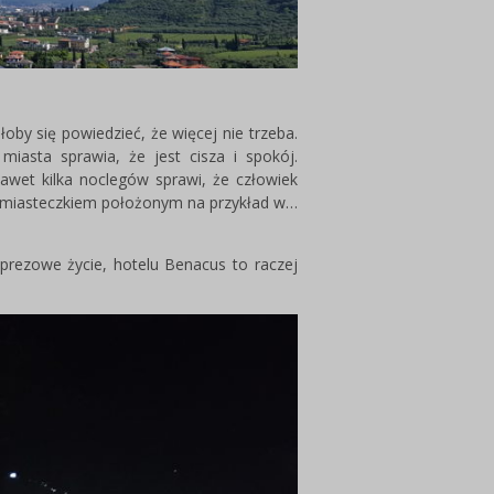
ałoby się powiedzieć, że więcej nie trzeba.
iasta sprawia, że jest cisza i spokój.
nawet kilka noclegów sprawi, że człowiek
ym miasteczkiem położonym na przykład w…
rezowe życie, hotelu Benacus to raczej