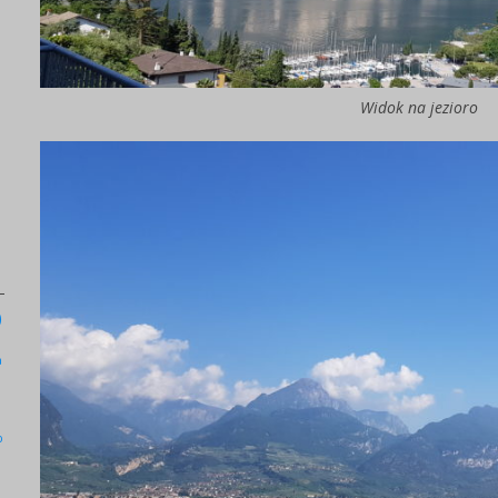
Widok na jezioro
)
a
b