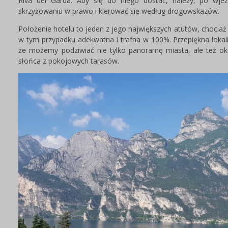
Riva del Garda. Aby się do niego dostać, należy, po wjeź
skrzyżowaniu w prawo i kierować się według drogowskazów.
Położenie hotelu to jeden z jego największych atutów, chociaż
w tym przypadku adekwatna i trafna w 100%. Przepiękna lokal
że możemy podziwiać nie tylko panoramę miasta, ale też oko
słońca z pokojowych tarasów.