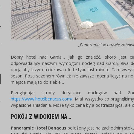
E
„
Panoramic” w nazwie zobow
Dobry hotel nad Gardą… Jak go znaleźć, skoro jest cię
odpowiadający naszym wymogom nocleg nad Gardą. Riva del 
opcją aby liczyć na ciekawą ofertę typu last minute. Tam wszys
sezon. Poza sezonem również nie zawsze można liczyć na no
miejsca mają to do siebie…
Przeglądając strony dotyczące noclegów nad Gar
https://www.hotelbenacus.com/
. Miał wszystko co pragnęliśmy
wypasione śniadania. Może tylko cena była odstraszająca, ale 
POKÓJ Z WIDOKIEM NA…
Panoramic Hotel Benacus
położony jest na zachodnim stok