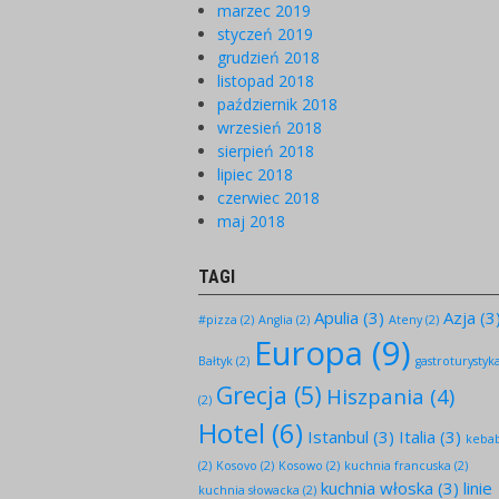
marzec 2019
styczeń 2019
grudzień 2018
listopad 2018
październik 2018
wrzesień 2018
sierpień 2018
lipiec 2018
czerwiec 2018
maj 2018
TAGI
Apulia
(3)
Azja
(3
#pizza
(2)
Anglia
(2)
Ateny
(2)
Europa
(9)
Bałtyk
(2)
gastroturystyk
Grecja
(5)
Hiszpania
(4)
(2)
Hotel
(6)
Istanbul
(3)
Italia
(3)
keba
(2)
Kosovo
(2)
Kosowo
(2)
kuchnia francuska
(2)
kuchnia włoska
(3)
linie
kuchnia słowacka
(2)