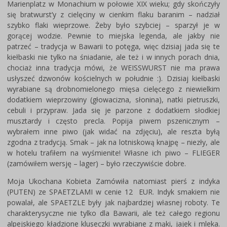
Marienplatz w Monachium w połowie XIX wieku; gdy skończyły
się bratwurst’y z cielęciny w cienkim flaku baranim – nadział
szybko flaki wieprzowe. Żeby było szybciej – sparzył je w
gorącej wodzie. Pewnie to miejska legenda, ale jakby nie
patrzeć – tradycja w Bawarii to potęga, więc dzisiaj jada się te
kiełbaski nie tylko na śniadanie, ale też i w innych porach dnia,
chociaż inna tradycja mówi, że WEISSWURST nie ma prawa
usłyszeć dzwonów kościelnych w południe :). Dzisiaj kiełbaski
wyrabiane są drobnomielonego mięsa cielęcego z niewielkim
dodatkiem wieprzowiny (głowacizna, słonina), natki pietruszki,
cebuli i przypraw. Jada się je parzone z dodatkiem słodkiej
musztardy i często precla. Popija piwem pszenicznym –
wybrałem inne piwo (jak widać na zdjęciu), ale reszta byłą
zgodna z tradycją. Smak – jak na lotniskową knajpę – niezły, ale
w hotelu trafiłem na wyśmienite! Własne ich piwo – FLIEGER
(zamówiłem wersję – lager) – było rzeczywiście dobre.
Moja Ukochana Kobieta Zamówiła natomiast pierś z indyka
(PUTEN) ze SPAETZLAMI w cenie 12 EUR. Indyk smakiem nie
powalał, ale SPAETZLE były jak najbardziej własnej roboty. Te
charakterysyczne nie tylko dla Bawarii, ale też całego regionu
alpejskiego kładzione kluseczki wyrabiane z mąki, jajek i mleka.