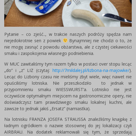
Pytanie – co zjeść.., w trakcie naszych podróży spędza nam
niejedokrotnie sen z powiek
Bynajmniej nie chodzi o to, że
nie mogę zasnąć z powodu obżarstwa, ale z czystej ciekawości
smaku i zaspokojenia własnego podniebienia.
W MUC zawitaliśmy tym razem tylko w postaci over stopu lecąc
„do” i „z” LIZ (czytaj:
http://7mildalej.pl/lizbona-na-majowke/
).
Lecąc do Lizbony czasu nie mieliśmy zbyt wiele, więc nawet nie
opuściliśmy lotniska. Nie przeszkodziło to jednak w
przypomnieniu smaku WIESSWURST’a. Lotnisko nie jest
oczywiście optymalnym miejscem na gastronomiczne opery, nie
doświadczysz tam prawdziwego smaku lokalnej kuchni, ale
zawsze to jednak jakiś „Ersatz” (namiastka).
Na lotnisku FRANZA JOSEFA STRAUSSA znaleźliśmy knajpkę z
ładnym ogródkiem o nazwie stosownej do jej lokalizacji czyli
AIRBRAU. Na dodatek reklamowali się tym, że sprzedają