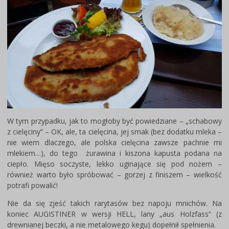
W tym przypadku, jak to mogłoby być powiedziane – „schabowy
z cielęciny” – OK, ale, ta cielęcina, jej smak (bez dodatku mleka –
nie wiem dlaczego, ale polska cielęcina zawsze pachnie mi
mlekiem…), do tego żurawina i kiszona kapusta podana na
ciepło. Mięso soczyste, lekko uginające się pod nożem –
również warto było spróbować – gorzej z finiszem – wielkość
potrafi powalić!
Nie da się zjeść takich rarytasów bez napoju mnichów. Na
koniec AUGISTINER w wersji HELL, lany „aus Holzfass” (z
drewnianej beczki, a nie metalowego kegu) dopełnił spełnienia.