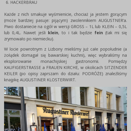
HACKERBRAU
Każde z nich smakuje wyśmienicie, chociaż ja jestem gorącym
(może bardziej pasuje: pijącym) zwolennikiem AUGUSTNER’a.
Piwo dostaniecie na ogół w wersji GROSS – 1L lub KLEIN – 0,5L
lub 0,4L. Nawet jeśli
klein
, to i tak będzie
fein
(tak mi się
zrymowało po niemiecku).
W locie powrotnym z Lizbony mieliśmy już całe popołudnie (a
żołądek domagał się bawarskiej kuchni), więc wybraliśmy na
eksplorowanie monachijskiej gastronomii. Pomiędzy
KAUFIGERSTRASSE a FRAUEN KIRCHE, w okolicach SITZENDER
KEILER (po opisy zaprszam do działu: PODRÓŻE) znaleźliśmy
knajpkę AUGUSTINER KLOSTERWIRT.