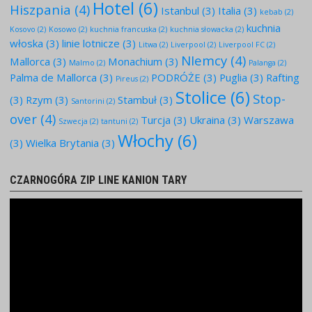
Hotel
(6)
Hiszpania
(4)
Istanbul
(3)
Italia
(3)
kebab
(2)
kuchnia
Kosovo
(2)
Kosowo
(2)
kuchnia francuska
(2)
kuchnia słowacka
(2)
włoska
(3)
linie lotnicze
(3)
Litwa
(2)
Liverpool
(2)
Liverpool FC
(2)
NIemcy
(4)
Mallorca
(3)
Monachium
(3)
Malmo
(2)
Palanga
(2)
Palma de Mallorca
(3)
PODRÓŻE
(3)
Puglia
(3)
Rafting
Pireus
(2)
Stolice
(6)
Stop-
(3)
Rzym
(3)
Stambuł
(3)
Santorini
(2)
over
(4)
Turcja
(3)
Ukraina
(3)
Warszawa
Szwecja
(2)
tantuni
(2)
Włochy
(6)
(3)
Wielka Brytania
(3)
CZARNOGÓRA ZIP LINE KANION TARY
Odtwarzacz
video