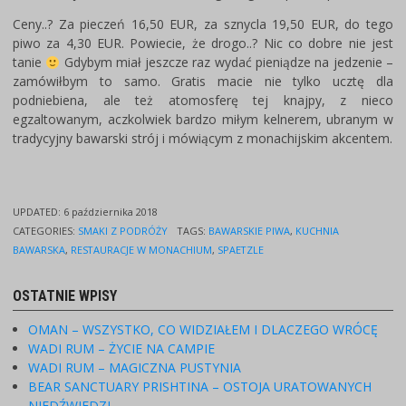
Ceny..? Za pieczeń 16,50 EUR, za sznycla 19,50 EUR, do tego
piwo za 4,30 EUR. Powiecie, że drogo..? Nic co dobre nie jest
tanie
Gdybym miał jeszcze raz wydać pieniądze na jedzenie –
zamówiłbym to samo. Gratis macie nie tylko ucztę dla
podniebiena, ale też atomosferę tej knajpy, z nieco
egzaltowanym, aczkolwiek bardzo miłym kelnerem, ubranym w
tradycyjny bawarski strój i mówiącym z monachijskim akcentem.
UPDATED:
6 października 2018
CATEGORIES:
SMAKI Z PODRÓŻY
TAGS:
BAWARSKIE PIWA
,
KUCHNIA
BAWARSKA
,
RESTAURACJE W MONACHIUM
,
SPAETZLE
OSTATNIE WPISY
OMAN – WSZYSTKO, CO WIDZIAŁEM I DLACZEGO WRÓCĘ
WADI RUM – ŻYCIE NA CAMPIE
WADI RUM – MAGICZNA PUSTYNIA
BEAR SANCTUARY PRISHTINA – OSTOJA URATOWANYCH
NIEDŹWIEDZI