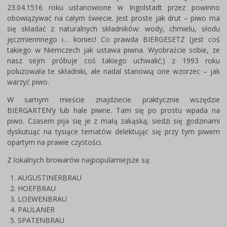
23.04.1516 roku ustanowione w Ingolstadt przez powinno
obowiązywać na całym świecie. Jest proste jak drut – piwo ma
się składać z naturalnych składników: wody, chmielu, słodu
jęczmiennnego i… koniec! Co prawda BIERGESETZ (jest coś
takiego w Niemczech jak ustawa piwna. Wyobraźcie sobie, ze
nasz sejm próbuje coś takiego uchwalić;) z 1993 roku
poluzowała te składniki, ale nadal stanowią one wzorzec – jak
warzyć piwo.
W samym mieście znajdziecie praktycznie wszędzie
BIERGARTEN’y lub hale piwne. Tam się po prostu wpada na
piwo. Czasem pija się je z małą zakąską; siedzi się godzinami
dyskutuąc na tysiące tematów delektując się przy tym piwem
opartym na prawie czystości.
Z lokalnych browarów najpopularniejsze są:
AUGUSTINERBRAU
HOEFBRAU
LOEWENBRAU
PAULANER
SPATENBRAU