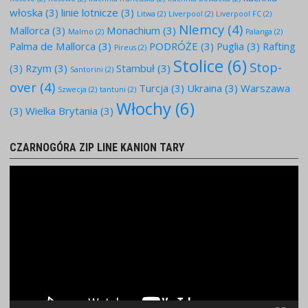
włoska
(3)
linie lotnicze
(3)
Litwa
(2)
Liverpool
(2)
Liverpool FC
(2)
NIemcy
(4)
Mallorca
(3)
Monachium
(3)
Malmo
(2)
Palanga
(2)
Palma de Mallorca
(3)
PODRÓŻE
(3)
Puglia
(3)
Rafting
Pireus
(2)
Stolice
(6)
Stop-
(3)
Rzym
(3)
Stambuł
(3)
Santorini
(2)
over
(4)
Turcja
(3)
Ukraina
(3)
Warszawa
Szwecja
(2)
tantuni
(2)
Włochy
(6)
(3)
Wielka Brytania
(3)
CZARNOGÓRA ZIP LINE KANION TARY
Odtwarzacz
video