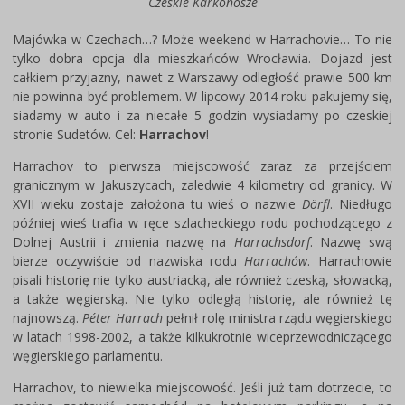
Czeskie Karkonosze
Majówka w Czechach…? Może weekend w Harrachovie… To nie
tylko dobra opcja dla mieszkańców Wrocławia. Dojazd jest
całkiem przyjazny, nawet z Warszawy odległość prawie 500 km
nie powinna być problemem. W lipcowy 2014 roku pakujemy się,
siadamy w auto i za niecałe 5 godzin wysiadamy po czeskiej
stronie Sudetów. Cel:
Harrachov
!
Harrachov to pierwsza miejscowość zaraz za przejściem
granicznym w Jakuszycach, zaledwie 4 kilometry od granicy. W
XVII wieku zostaje założona tu wieś o nazwie
Dörfl
. Niedługo
później wieś trafia w ręce szlacheckiego rodu pochodzącego z
Dolnej Austrii i zmienia nazwę na
Harrachsdorf
. Nazwę swą
bierze oczywiście od nazwiska rodu
Harrachów
. Harrachowie
pisali historię nie tylko austriacką, ale również czeską, słowacką,
a także węgierską. Nie tylko odległą historię, ale również tę
najnowszą.
Péter Harrach
pełnił rolę ministra rządu węgierskiego
w latach 1998-2002, a także kilkukrotnie wiceprzewodniczącego
węgierskiego parlamentu.
Harrachov, to niewielka miejscowość. Jeśli już tam dotrzecie, to