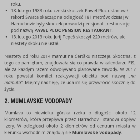
roku.
18. lutego 1983 roku czeski skoczek Pawel Ploc ustanowił
rekord Świata skacząc na odległość 181 metrów; dzisiaj w
Harrachovie były skoczek prowadzi pensjonat i restaurację
pod nazwą
PAVEL PLOC PENSION RESTAURANT
.
13. lutego 2013 roku Jurij Tepeš skoczył 220 metrów, ale
niestety skoku nie ustał.
Niestety od roku 2014 mamut na Čerťáku niszczeje. Skocznia, z
tego co pamiętam, znajdowała się co prawda w kalendarzu FIS,
ale za każdym razem odwoływano planowane zawody. W 2017
roku powstał komitet reaktywacji obiektu pod nazwą
„na
mamuta”
. Miejmy nadzieję, że uda im się przywrócić skocznię do
życia.
2. MUMLAVSKE VODOPADY
Mumlava to niewielka górska rzeka o długości około 12
kilometrów, która przepływa przez Harrachov i stanowi dopływ
Izery. W odległości około 2 kilometrów od centrum miasta w
kierunku wschodnim znajdują się
Mumlavské vodopády
.