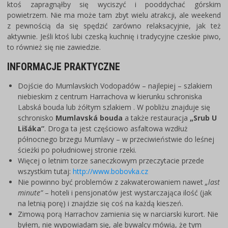
ktoś zapragnąłby się wyciszyć i pooddychać górskim
powietrzem. Nie ma może tam zbyt wielu atrakcji, ale weekend
z pewnością da się spędzić zarówno relaksacyjnie, jak też
aktywnie. Jeśli ktoś lubi czeską kuchnię i tradycyjne czeskie piwo,
to również się nie zawiedzie.
INFORMACJE PRAKTYCZNE
Dojście do Mumlavskich Vodopadów – najlepiej – szlakiem
niebieskim z centrum Harrachova w kierunku schroniska
Labská bouda lub żółtym szlakiem . W pobliżu znajduje się
schronisko
Mumlavská bouda
a także restauracja
„Srub U
Lišáka”
. Droga ta jest częściowo asfaltowa wzdłuż
północnego brzegu Mumlavy – w przeciwieństwie do leśnej
ścieżki po południowej stronie rzeki.
Więcej o letnim torze saneczkowym przeczytacie przede
wszystkim tutaj:
http://www.bobovka.cz
Nie powinno być problemów z zakwaterowaniem nawet
„last
minute”
– hoteli i pensjonatów jest wystarczająca ilość (jak
na letnią porę) i znajdzie się coś na każdą kieszeń.
Zimową porą Harrachov zamienia się w narciarski kurort. Nie
byłem, nie wypowiadam się, ale bywalcy mówią, że tym