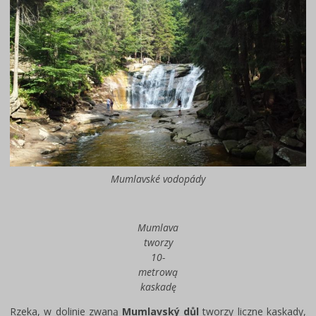
Mumlavské vodopády
Mumlava
tworzy
10-
metrową
kaskadę
Rzeka, w dolinie zwaną
Mumlavský důl
tworzy liczne kaskady,