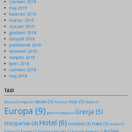
czerwiec 2019
maj 2019
kwiecień 2019
marzec 2019
styczeń 2019
grudzień 2018
listopad 2018
październik 2018
wrzesień 2018
sierpień 2018
lipiec 2018
czerwiec 2018
maj 2018
TAGI
Apulia
(3)
Azja
(3)
#pizza
(2)
Anglia
(2)
Ateny
(2)
Bałtyk
(2)
Europa
(9)
Grecja
(5)
gastroturystyka
(2)
Hotel
(6)
Hiszpania
(4)
Istanbul
(3)
Italia
(3)
kebab
(2)
kuchnia
Kosovo
(2)
Kosowo
(2)
kuchnia francuska
(2)
kuchnia słowacka
(2)