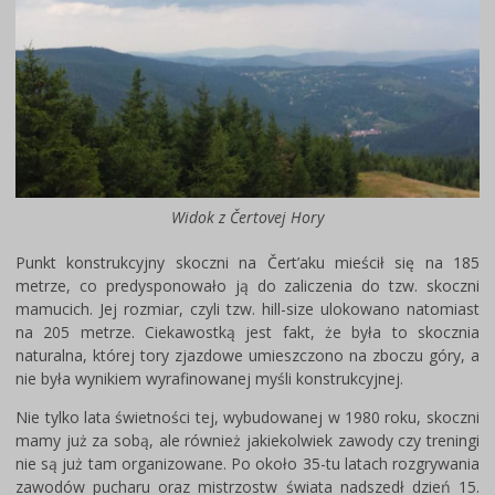
Widok z
Čertovej Hory
Punkt konstrukcyjny skoczni na Čert’aku mieścił się na 185
metrze, co predysponowało ją do zaliczenia do tzw. skoczni
mamucich. Jej rozmiar, czyli tzw. hill-size ulokowano natomiast
na 205 metrze. Ciekawostką jest fakt, że była to skocznia
naturalna, której tory zjazdowe umieszczono na zboczu góry, a
nie była wynikiem wyrafinowanej myśli konstrukcyjnej.
Nie tylko lata świetności tej, wybudowanej w 1980 roku, skoczni
mamy już za sobą, ale również jakiekolwiek zawody czy treningi
nie są już tam organizowane. Po około 35-tu latach rozgrywania
zawodów pucharu oraz mistrzostw świata nadszedł dzień 15.