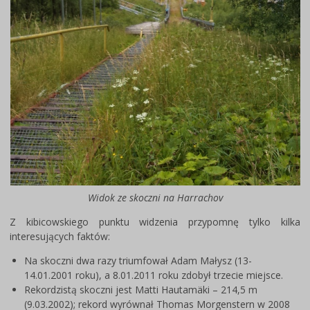
Widok ze skoczni na Harrachov
Z kibicowskiego punktu widzenia przypomnę tylko kilka
interesujących faktów:
Na skoczni dwa razy triumfował Adam Małysz (13-
14.01.2001 roku), a 8.01.2011 roku zdobył trzecie miejsce.
Rekordzistą skoczni jest Matti Hautamäki – 214,5 m
(9.03.2002); rekord wyrównał Thomas Morgenstern w 2008