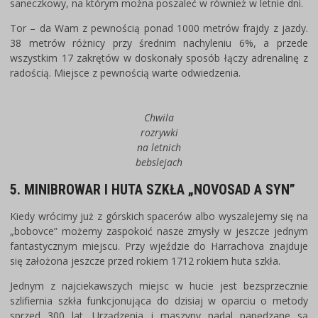
saneczkowy, na którym można poszaleć w również w letnie dni.
Tor – da Wam z pewnością ponad 1000 metrów frajdy z jazdy.
38 metrów różnicy przy średnim nachyleniu 6%, a przede
wszystkim 17 zakrętów w doskonały sposób łączy adrenalinę z
radością. Miejsce z pewnością warte odwiedzenia.
Chwila
rozrywki
na letnich
bebslejach
5. MINIBROWAR I HUTA SZKŁA „NOVOSAD A SYN”
Kiedy wrócimy już z górskich spacerów albo wyszalejemy się na
„bobovce” możemy zaspokoić nasze zmysły w jeszcze jednym
fantastycznym miejscu. Przy wjeździe do Harrachova znajduje
się założona jeszcze przed rokiem 1712 rokiem huta szkła.
Jednym z najciekawszych miejsc w hucie jest bezsprzecznie
szlifiernia szkła funkcjonująca do dzisiaj w oparciu o metody
sprzed 300 lat. Urządzenia i maszyny nadal napędzane są