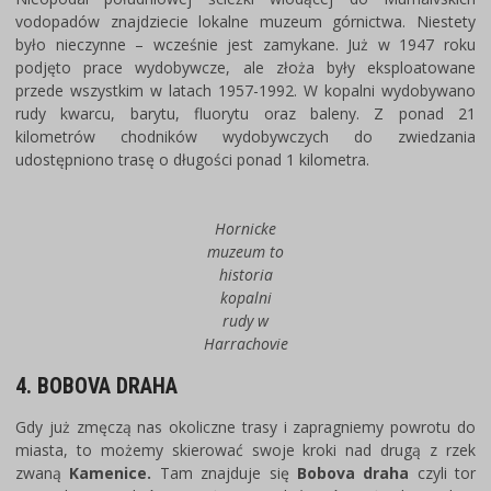
vodopadów znajdziecie lokalne muzeum górnictwa. Niestety
było nieczynne – wcześnie jest zamykane. Już w 1947 roku
podjęto prace wydobywcze, ale złoża były eksploatowane
przede wszystkim w latach 1957-1992. W kopalni wydobywano
rudy kwarcu, barytu, fluorytu oraz baleny. Z ponad 21
kilometrów chodników wydobywczych do zwiedzania
udostępniono trasę o długości ponad 1 kilometra.
Hornicke
muzeum to
historia
kopalni
rudy w
Harrachovie
4. BOBOVA DRAHA
Gdy już zmęczą nas okoliczne trasy i zapragniemy powrotu do
miasta, to możemy skierować swoje kroki nad drugą z rzek
zwaną
Kamenice.
Tam znajduje się
Bobova draha
czyli tor