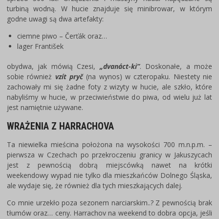
turbiną wodną. W hucie znajduje się minibrowar, w którym
godne uwagi są dwa artefakty:
ciemne piwo – Čerťák oraz…
lager František
obydwa, jak mówią Czesi,
„dvanáct-ki”
. Doskonałe, a może
sobie również
vzít pryč
(na wynos) w czteropaku. Niestety nie
zachowały mi się żadne foty z wizyty w hucie, ale szkło, które
nabyliśmy w hucie, w przeciwieństwie do piwa, od wielu już lat
jest namiętnie używane.
WRAŻENIA Z HARRACHOVA
Ta niewielka mieścina położona na wysokości 700 m.n.p.m. –
pierwsza w Czechach po przekroczeniu granicy w Jakuszycach
jest z pewnością dobrą miejscówką nawet na krótki
weekendowy wypad nie tylko dla mieszkańców Dolnego Śląska,
ale wydaje się, że również dla tych mieszkających dalej.
Co mnie urzekło poza sezonem narciarskim..? Z pewnością brak
tłumów oraz… ceny. Harrachov na weekend to dobra opcja, jeśli