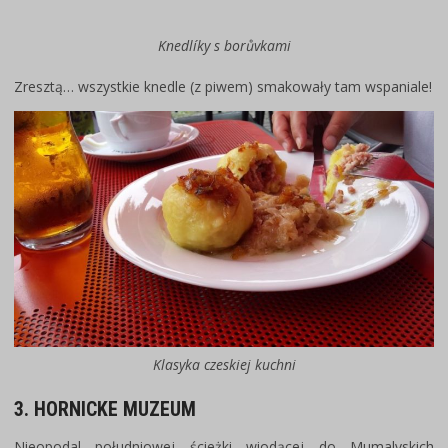
Knedlíky s borůvkami
Zresztą… wszystkie knedle (z piwem) smakowały tam wspaniale!
Klasyka czeskiej kuchni
3. HORNICKE MUZEUM
Nieopodal południowej ścieżki wiodącej do Mumalvskich