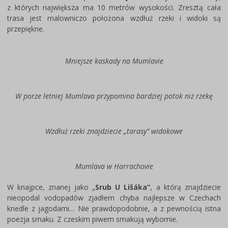
z których największa ma 10 metrów wysokości. Zresztą cała
trasa jest malowniczo położona wzdłuż rzeki i widoki są
przepiękne.
Mniejsze kaskady na Mumlavie
W porze letniej Mumlava przypomina bardziej potok niż rzekę
Wzdłuż rzeki znajdziecie „tarasy” widokowe
Mumlava w Harrachovie
W knajpce, znanej jako „
Srub U Lišáka”
, a którą znajdziecie
nieopodal vodopadów zjadłem chyba najlepsze w Czechach
knedle z jagodami… Nie prawdopodobnie, a z pewnością istna
poezja smaku. Z czeskim piwem smakują wybornie.