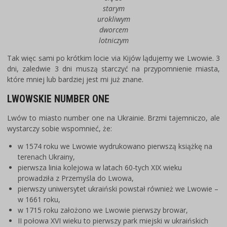
starym
urokliwym
dworcem
lotniczym
Tak więc sami po krótkim locie via Kijów lądujemy we Lwowie. 3
dni, zaledwie 3 dni muszą starczyć na przypomnienie miasta,
które mniej lub bardziej jest mi już znane.
LWOWSKIE NUMBER ONE
Lwów to miasto number one na Ukrainie. Brzmi tajemniczo, ale
wystarczy sobie wspomnieć, że:
w 1574 roku we Lwowie wydrukowano pierwszą książkę na
terenach Ukrainy,
pierwsza linia kolejowa w latach 60-tych XIX wieku
prowadziła z Przemyśla do Lwowa,
pierwszy uniwersytet ukraiński powstał również we Lwowie –
w 1661 roku,
w 1715 roku założono we Lwowie pierwszy browar,
II połowa XVI wieku to pierwszy park miejski w ukraińskich