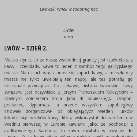
Lwowski rynek w sobotnią noc
Lwów
nocą
LWÓW – DZIEŃ 2.
Miasto słynie, co za naszą wschodniej granicy jest rzadkością, z
kawy i czekolady. Kawa to jeden z symboli tego galicyjskiego
miasta. Na ulicach wręcz unosi się zapach kawy, a mieszkańcy
miasta nie tylko uwielbiają ten napój, ale też potrafią go
doskonale przyrządzić. Co ciekawe, historia lwowskiej kawy
związana jest oczywiście z Jerzym Franciszkiem Kulczyckim –
dzielnym żołnierzem króla Jana III Sobieskiego. Dragon,
posłaniec, dyplomata, a przede wszystkim zapobiegliwy
człowiek zorganizował od oblegających Wiedeń Turków
kilkadziesiąt worków kawy, którą wykorzystał do założenia w
Wiedniu pierwszej w Europie kawiarni. Jako, że pochodził z
podlwowskiego Sambora, to kawa zawitała w również do
Lwowa. O ile kawę pijała głównie polska część mieszkańców