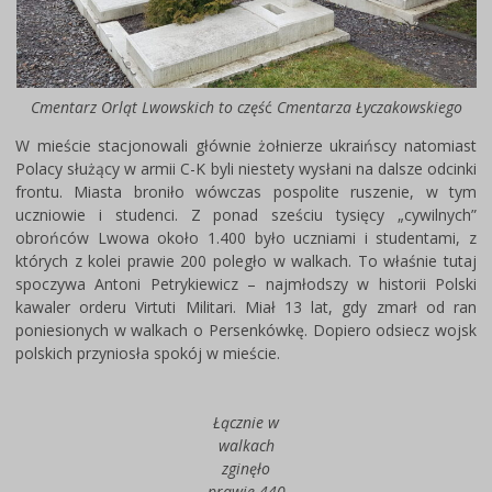
Cmentarz Orląt Lwowskich to częś
ć
Cmentarza Łyczakowskiego
W mieście stacjonowali głównie żołnierze ukraińscy natomiast
Polacy służący w armii C-K byli niestety wysłani na dalsze odcinki
frontu. Miasta broniło wówczas pospolite ruszenie, w tym
uczniowie i studenci. Z ponad sześciu tysięcy „cywilnych”
obrońców Lwowa około 1.400 było uczniami i studentami, z
których z kolei prawie 200 poległo w walkach. To właśnie tutaj
spoczywa Antoni Petrykiewicz – najmłodszy w historii Polski
kawaler orderu Virtuti Militari. Miał 13 lat, gdy zmarł od ran
poniesionych w walkach o Persenkówkę. Dopiero odsiecz wojsk
polskich przyniosła spokój w mieście.
Łącznie w
walkach
zginęło
prawie 440