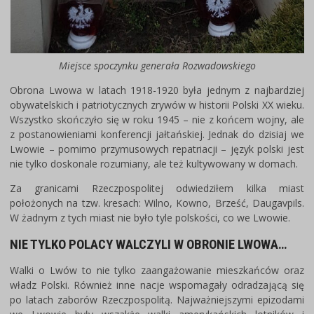
Miejsce spoczynku generała Rozwadowskiego
Obrona Lwowa w latach 1918-1920 była jednym z najbardziej
obywatelskich i patriotycznych zrywów w historii Polski XX wieku.
Wszystko skończyło się w roku 1945 – nie z końcem wojny, ale
z postanowieniami konferencji jałtańskiej. Jednak do dzisiaj we
Lwowie – pomimo przymusowych repatriacji – język polski jest
nie tylko doskonale rozumiany, ale też kultywowany w domach.
Za granicami Rzeczpospolitej odwiedziłem kilka miast
położonych na tzw. kresach: Wilno, Kowno, Brześć, Daugavpils.
W żadnym z tych miast nie było tyle polskości, co we Lwowie.
NIE TYLKO POLACY WALCZYLI W OBRONIE LWOWA…
Walki o Lwów to nie tylko zaangażowanie mieszkańców oraz
władz Polski. Również inne nacje wspomagały odradzającą się
po latach zaborów Rzeczpospolitą. Najważniejszymi epizodami