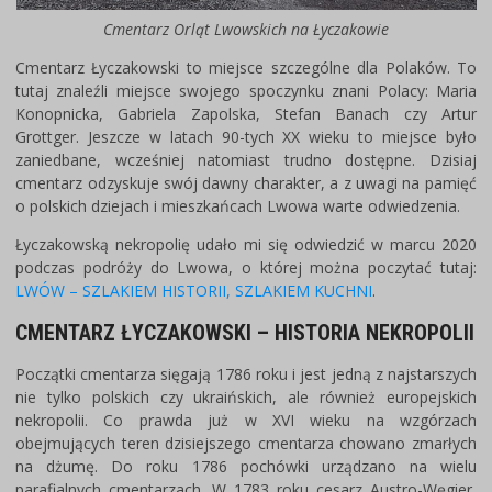
Cmentarz Orląt Lwowskich na Łyczakowie
Cmentarz Łyczakowski to miejsce szczególne dla Polaków. To
tutaj znaleźli miejsce swojego spoczynku znani Polacy: Maria
Konopnicka, Gabriela Zapolska, Stefan Banach czy Artur
Grottger. Jeszcze w latach 90-tych XX wieku to miejsce było
zaniedbane, wcześniej natomiast trudno dostępne. Dzisiaj
cmentarz odzyskuje swój dawny charakter, a z uwagi na pamięć
o polskich dziejach i mieszkańcach Lwowa warte odwiedzenia.
Łyczakowską nekropolię udało mi się odwiedzić w marcu 2020
podczas podróży do Lwowa, o której można poczytać tutaj:
LWÓW – SZLAKIEM HISTORII, SZLAKIEM KUCHNI
.
CMENTARZ ŁYCZAKOWSKI – HISTORIA NEKROPOLII
Początki cmentarza sięgają 1786 roku i jest jedną z najstarszych
nie tylko polskich czy ukraińskich, ale również europejskich
nekropolii. Co prawda już w XVI wieku na wzgórzach
obejmujących teren dzisiejszego cmentarza chowano zmarłych
na dżumę. Do roku 1786 pochówki urządzano na wielu
parafialnych cmentarzach. W 1783 roku cesarz Austro-Węgier,