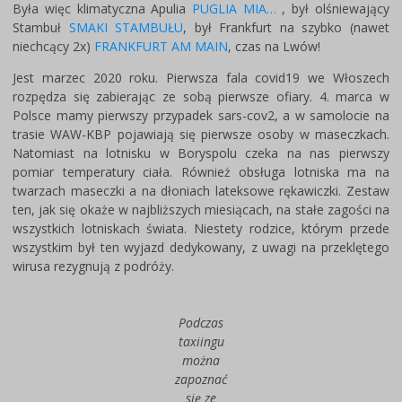
Była więc klimatyczna Apulia
PUGLIA MIA…
, był olśniewający
Stambuł
SMAKI STAMBUŁU
, był Frankfurt na szybko (nawet
niechcący 2x)
FRANKFURT AM MAIN
, czas na Lwów!
Jest marzec 2020 roku. Pierwsza fala covid19 we Włoszech
rozpędza się zabierając ze sobą pierwsze ofiary. 4. marca w
Polsce mamy pierwszy przypadek sars-cov2, a w samolocie na
trasie WAW-KBP pojawiają się pierwsze osoby w maseczkach.
Natomiast na lotnisku w Boryspolu czeka na nas pierwszy
pomiar temperatury ciała. Również obsługa lotniska ma na
twarzach maseczki a na dłoniach lateksowe rękawiczki. Zestaw
ten, jak się okaże w najbliższych miesiącach, na stałe zagości na
wszystkich lotniskach świata. Niestety rodzice, którym przede
wszystkim był ten wyjazd dedykowany, z uwagi na przeklętego
wirusa rezygnują z podróży.
Podczas
taxiingu
można
zapoznać
się ze