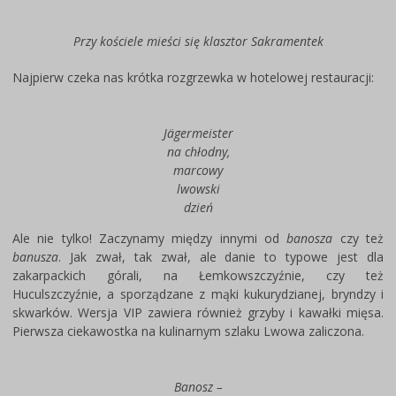
Przy kościele mieści się klasztor Sakramentek
Najpierw czeka nas krótka rozgrzewka w hotelowej restauracji:
Jägermeister
na chłodny,
marcowy
lwowski
dzień
Ale nie tylko! Zaczynamy między innymi od
banosza
czy też
banusza
. Jak zwał, tak zwał, ale danie to typowe jest dla
zakarpackich górali, na Łemkowszczyźnie, czy też
Huculszczyźnie, a sporządzane z mąki kukurydzianej, bryndzy i
skwarków. Wersja VIP zawiera również grzyby i kawałki mięsa.
Pierwsza ciekawostka na kulinarnym szlaku Lwowa zaliczona.
Banosz –