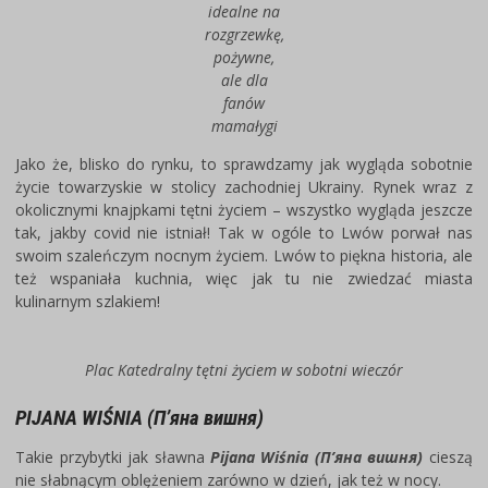
idealne na
rozgrzewkę,
pożywne,
ale dla
fanów
mamałygi
Jako że, blisko do rynku, to sprawdzamy jak wygląda sobotnie
życie towarzyskie w stolicy zachodniej Ukrainy. Rynek wraz z
okolicznymi knajpkami tętni życiem – wszystko wygląda jeszcze
tak, jakby covid nie istniał! Tak w ogóle to Lwów porwał nas
swoim szaleńczym nocnym życiem. Lwów to piękna historia, ale
też wspaniała kuchnia, więc jak tu nie zwiedzać miasta
kulinarnym szlakiem!
Plac Katedralny tętni życiem w sobotni wieczór
PIJANA WIŚNIA (П’яна вишня)
Takie przybytki jak sławna
Pijana Wiśnia (П’яна вишня)
cieszą
nie słabnącym oblężeniem zarówno w dzień, jak też w nocy.