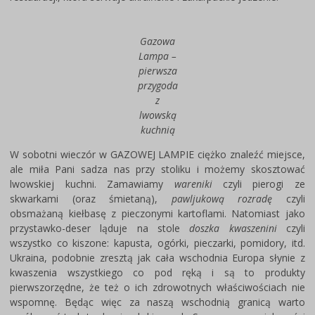
Gazowa
Lampa –
pierwsza
przygoda
z
lwowską
kuchnią
W sobotni wieczór w GAZOWEJ LAMPIE ciężko znaleźć miejsce,
ale miła Pani sadza nas przy stoliku i możemy skosztować
lwowskiej kuchni. Zamawiamy
wareniki
czyli pierogi ze
skwarkami (oraz śmietaną),
pawljukową rozradę
czyli
obsmażaną kiełbasę z pieczonymi kartoflami. Natomiast jako
przystawko-deser ląduje na stole
doszka kwaszenini
czyli
wszystko co kiszone: kapusta, ogórki, pieczarki, pomidory, itd.
Ukraina, podobnie zresztą jak cała wschodnia Europa słynie z
kwaszenia wszystkiego co pod ręką i są to produkty
pierwszorzędne, że też o ich zdrowotnych właściwościach nie
wspomnę. Będąc więc za naszą wschodnią granicą warto