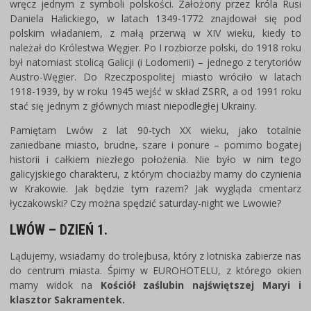
wręcz jednym z symboli polskości. Założony przez króla Rusi
Daniela Halickiego, w latach 1349-1772 znajdował się pod
polskim władaniem, z małą przerwą w XIV wieku, kiedy to
należał do Królestwa Węgier. Po I rozbiorze polski, do 1918 roku
był natomiast stolicą Galicji (i Lodomerii) – jednego z terytoriów
Austro-Węgier. Do Rzeczpospolitej miasto wróciło w latach
1918-1939, by w roku 1945 wejść w skład ZSRR, a od 1991 roku
stać się jednym z głównych miast niepodległej Ukrainy.
Pamiętam Lwów z lat 90-tych XX wieku, jako totalnie
zaniedbane miasto, brudne, szare i ponure – pomimo bogatej
historii i całkiem niezłego położenia. Nie było w nim tego
galicyjskiego charakteru, z którym chociażby mamy do czynienia
w Krakowie. Jak będzie tym razem? Jak wygląda cmentarz
łyczakowski? Czy można spędzić saturday-night we Lwowie?
LWÓW – DZIEŃ 1.
Lądujemy, wsiadamy do trolejbusa, który z lotniska zabierze nas
do centrum miasta. Śpimy w EUROHOTELU, z którego okien
mamy widok na
Kościół zaślubin najświętszej Maryi i
klasztor Sakramentek.