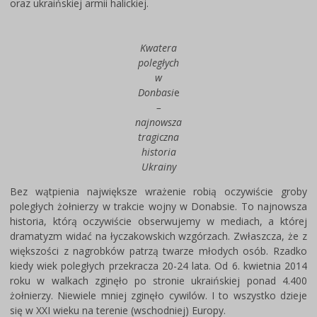
oraz ukraińskiej armii halickiej.
Kwatera
poległych
w
Donbasi
e
–
najnowsza
tragiczna
historia
Ukrainy
Bez wątpienia największe wrażenie robią oczywiście groby
poległych żołnierzy w trakcie wojny w Donabsie. To najnowsza
historia, którą oczywiście obserwujemy w mediach, a której
dramatyzm widać na łyczakowskich wzgórzach. Zwłaszcza, że z
większości z nagrobków patrzą twarze młodych osób. Rzadko
kiedy wiek poległych przekracza 20-24 lata. Od 6. kwietnia 2014
roku w walkach zginęło po stronie ukraińskiej ponad 4.400
żołnierzy. Niewiele mniej zginęło cywilów. I to wszystko dzieje
się w XXI wieku na terenie (wschodniej) Europy.