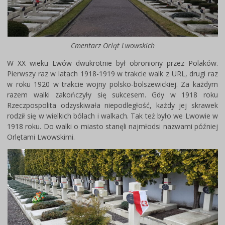
Cmentarz Orląt Lwowskich
W XX wieku Lwów dwukrotnie był obroniony przez Polaków.
Pierwszy raz w latach 1918-1919 w trakcie walk z URL, drugi raz
w roku 1920 w trakcie wojny polsko-bolszewickiej. Za każdym
razem walki zakończyły się sukcesem. Gdy w 1918 roku
Rzeczpospolita odzyskiwała niepodległość, każdy jej skrawek
rodził się w wielkich bólach i walkach. Tak też było we Lwowie w
1918 roku. Do walki o miasto stanęli najmłodsi nazwami później
Orlętami Lwowskimi.