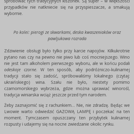
spróbować tych tradycyjnych kiszonek. Są super – w większości
przypadków nie natkniecie się na przyspieszacze, a smakują
wybornie.
Po kolei: pierogi ze skwarkami, deska kwaszeniaków oraz
pawljukowa rozrada
Zdziwienie obsługi było tylko przy karcie napojów. Kilkukrotnie
pytano nas czy na pewno nie piwo lub coś mocniejszego. Wino
nie jest tam alkoholem pierwszego wyboru, ale w końcu podali
odeskoje czorne
. W ten sposób, aby podróżniczo-kulinarnej
tradycji stało się zadość, spróbowaliśmy lokalnego (czytaj:
ukraińskiego) wina. Szału nie było, niestety pomimo
czarnomorskiego wybrzeża, gdzie można uprawiać winorośl,
tradycja winiarska wciąż jeszcze przed tym narodem.
Żeby zaznajomić się z rachunkiem… Nie, nie zdradzę. Będąc we
Lwowie warto odwiedzić GAZOWĄ LAMPĘ i poczekać na ten
moment. Tymczasem opuszczany ten przybytek kulinarnej
rozpusty i udajemy się na nocne zwiedzanie okolic rynku.