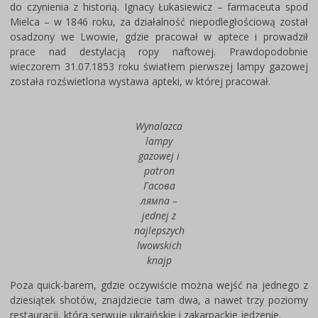
do czynienia z historią. Ignacy Łukasiewicz – farmaceuta spod
Mielca – w 1846 roku, za działalność niepodległościową został
osadzony we Lwowie, gdzie pracował w aptece i prowadził
prace nad destylacją ropy naftowej. Prawdopodobnie
wieczorem 31.07.1853 roku światłem pierwszej lampy gazowej
została rozświetlona wystawa apteki, w której pracował.
Wynalazca
lampy
gazowej i
patron
Гасова
лямпа –
jednej z
najlepszych
lwowskich
knajp
Poza quick-barem, gdzie oczywiście można wejść na jednego z
dziesiątek shotów, znajdziecie tam dwa, a nawet trzy poziomy
restauracji, która serwuje ukraińskie i zakarpackie jedzenie.