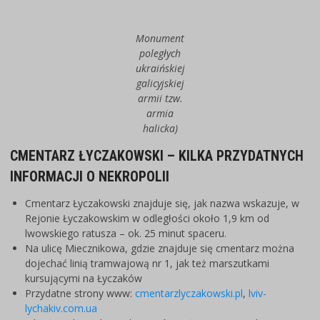
Monument
poległych
ukraińskiej
galicyjskiej
armii tzw.
armia
halicka)
CMENTARZ ŁYCZAKOWSKI – KILKA PRZYDATNYCH
INFORMACJI O NEKROPOLII
Cmentarz Łyczakowski znajduje się, jak nazwa wskazuje, w
Rejonie Łyczakowskim w odległości około 1,9 km od
lwowskiego ratusza – ok. 25 minut spaceru.
Na ulicę Miecznikowa, gdzie znajduje się cmentarz można
dojechać linią tramwajową nr 1, jak też marszutkami
kursującymi na Łyczaków
Przydatne strony www:
cmentarzlyczakowski.pl
,
lviv-
lychakiv.com.ua