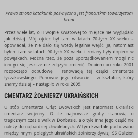
Prawa strona katakumb poświęcona jest francuskim towarzyszom
broni
Przez wiele lat, o II wojnie światowej to miejsce nie wyglądało
jak dzisiaj. Mój ojciec był tam w latach 70-tych XX wieku –
opowiadał, że nie dało się wtedy legalnie wejść. Ja, natomiast
byłem tam w latach 90-tych XX wieku i zmiany były dopiero w
powijakach. Można rzec, że poza uporządkowaniem mogił nic
innego się jeszcze nie zdążyło zmienić. Dopiero po roku 2001
rozpoczęto odbudowę i renowację tej części cmentarza
łyczakowskiego. Ponowne jego otwarcie – w kształcie, który
znamy dzisiaj – nastąpiło w roku 2005.
CMENTARZ ŻOŁNIERZY UKRAIŃSKICH
U stóp Cmentarza Orląt Lwowskich jest natomiast ukraiński
cmentarz wojenny. O ile najnowsze groby stanowią o
tragicznym czasie walk w Donbasie, a o tyle inna jego część nie
należy do najbardziej chwalebnych. W tym kwartale pochowano
między innymi poległych ukraińskich żołnierzy dywizji SS Galizien