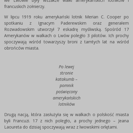
we Lwowie były wszakże walki amerykańskich lotników i
francuskich żołnierzy.
W lipcu 1919 roku amerykański lotnik Merian C. Cooper po
spotkaniu z Ignacym Paderewskim oraz generałem
Rozwadowskim utworzył 7 eskadrę myśliwską. Spośród 17
Amerykanów w walkach o Lwów poległo 3 pilotów. Ich prochy
spoczywają wśród towarzyszy broni z tamtych lat na wśród
obrońców miasta.
Po lewej
s
t
ronie
katakumb –
pomnik
poświęcony
amerykańskich
lotnikó
w
Drugą nacją, która zasłużyła się w walkach o polskość miasta
byli Francuzi. 17 z nich poległo, a prochy jednego – Jeana
Laoureta do dzisiaj spoczywają wraz z lwowskimi orlętami.