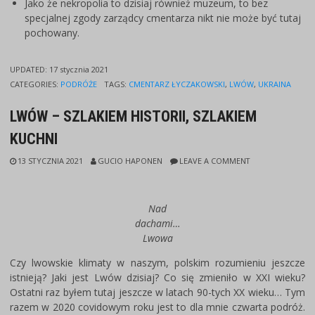
Jako że nekropolia to dzisiaj również muzeum, to bez
specjalnej zgody zarządcy cmentarza nikt nie może być tutaj
pochowany.
UPDATED:
17 stycznia 2021
CATEGORIES:
PODRÓŻE
TAGS:
CMENTARZ ŁYCZAKOWSKI
,
LWÓW
,
UKRAINA
LWÓW – SZLAKIEM HISTORII, SZLAKIEM
KUCHNI
13 STYCZNIA 2021
GUCIO HAPONEN
LEAVE A COMMENT
Nad
dachami…
Lwowa
Czy lwowskie klimaty w naszym, polskim rozumieniu jeszcze
istnieją? Jaki jest Lwów dzisiaj? Co się zmieniło w XXI wieku?
Ostatni raz byłem tutaj jeszcze w latach 90-tych XX wieku… Tym
razem w 2020 covidowym roku jest to dla mnie czwarta podróż.