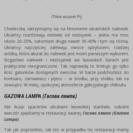
П’яна вишня
Pij
Chwileczkę zatrzymajmy się na fenomenie ukraińskich nalewek.
Ukraińcy rozróżniają
nalewkę
od
nastojanki
– jedna ma moc
około 20-25%, natomiast druga nawet 30-40% i tym się różnią.
Ukraińcy najczęściej zalewają owoce spirytusem, rzadziej
wódką, która akurat do nalewek jest moim pierwszym wyborem.
Bogactwo nalewek i nastojanek we lwowskich barach jest
praktycznie nieograniczone. Tak naprawdę to limituje go tylko
ilość gatunków dostępnych owoców. W barze podchodzisz do
kontuaru, zamawiasz i pijesz – w środku, przy stoliku, lub na
zewnątrz. W miłej, spokojnej atmosferze galicyjskiego chilloutu.
GAZOWA LAMPA (Гасова лямпа)
Nie licząc spacerów uliczkami lwowskiej starówki, sobotni
wieczór spędzamy w restauracji zwanej
Гасова лямпа (Gazowa
Lampa)
.
Tak jak poprzednio, tak też w przypadku tej restauracji mamy