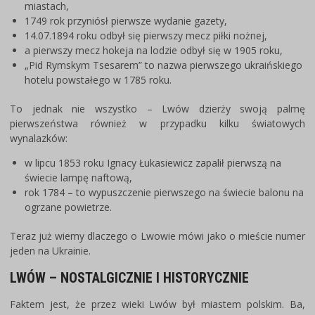
miastach,
1749 rok przyniósł pierwsze wydanie gazety,
14.07.1894 roku odbył się pierwszy mecz piłki nożnej,
a pierwszy mecz hokeja na lodzie odbył się w 1905 roku,
„Pid Rymskym Tsesarem” to nazwa pierwszego ukraińskiego
hotelu powstałego w 1785 roku.
To jednak nie wszystko – Lwów dzierży swoją palmę
pierwszeństwa również w przypadku kilku światowych
wynalazków:
w lipcu 1853 roku Ignacy Łukasiewicz zapalił pierwszą na
świecie lampę naftową,
rok 1784 – to wypuszczenie pierwszego na świecie balonu na
ogrzane powietrze.
Teraz już wiemy dlaczego o Lwowie mówi jako o mieście numer
jeden na Ukrainie.
LWÓW – NOSTALGICZNIE I HISTORYCZNIE
Faktem jest, że przez wieki Lwów był miastem polskim. Ba,