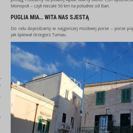
Monopoli – czyli niecałe 50 km na południe od Bari.
PUGLIA MIA… WITA NAS SJESTĄ
Do celu dojeżdżamy w najgorszej możliwej porze – porze popo
jak śpiewał Grzegorz Turnau.
)
a
b