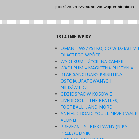
Skip
podróże zatrzymane we wspomnieniach
to
content
OSTATNIE WPISY
OMAN – WSZYSTKO, CO WIDZIAŁEM 
DLACZEGO WRÓCĘ
WADI RUM – ŻYCIE NA CAMPIE
WADI RUM – MAGICZNA PUSTYNIA
BEAR SANCTUARY PRISHTINA –
OSTOJA URATOWANYCH
NIEDŹWIEDZI
GDZIE SPAĆ W KOSOWIE
LIVERPOOL – THE BEATLES,
FOOTBALL… AND MORE!
ANFIELD ROAD: YOU’LL NEVER WALK
ALONE!
PREVEZA – SUBIEKTYWNY (NIBY)
PRZEWODNIK