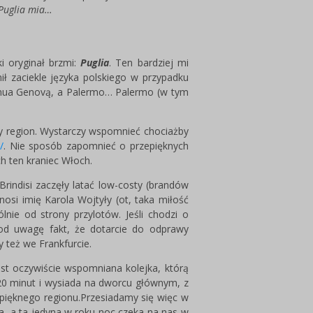
Puglia mia…
ki oryginał brzmi:
Puglia
. Ten bardziej mi
ił zaciekle języka polskiego w przypadku
nua Genovą, a Palermo… Palermo (w tym
ny region. Wystarczy wspomnieć chociażby
/
. Nie sposób zapomnieć o przepięknych
h ten kraniec Włoch.
 Brindisi zaczęły latać low-costy (brandów
 nosi imię Karola Wojtyły (ot, taka miłość
nie od strony przylotów. Jeśli chodzi o
pod uwagę fakt, że dotarcie do odprawy
 też we Frankfurcie.
jest oczywiście wspomniana kolejka, którą
-20 minut i wysiada na dworcu głównym, z
 pięknego regionu.Przesiadamy się więc w
a, a ta jedyna w roku noc czeka na nas w