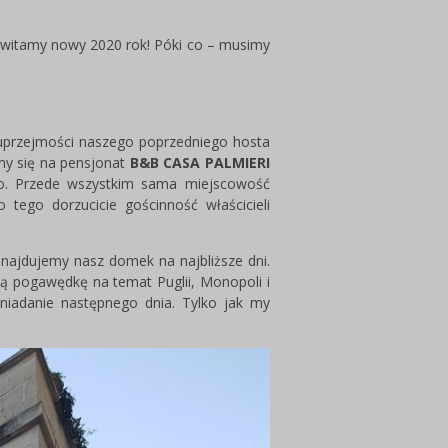
ywitamy nowy 2020 rok! Póki co – musimy
c uprzejmości naszego poprzedniego hosta
my się na pensjonat
B&B CASA PALMIERI
ppo. Przede wszystkim sama miejscowość
o tego dorzucicie gościnność właścicieli
najdujemy nasz domek na najbliższe dni.
ką pogawędkę na temat Puglii, Monopoli i
niadanie następnego dnia. Tylko jak my