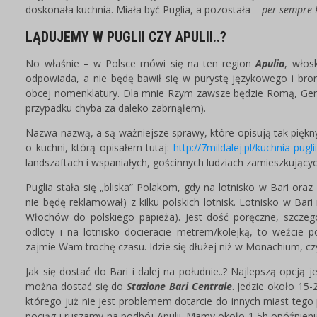
doskonała kuchnia. Miała być Puglia, a pozostała –
per sempre 
LĄDUJEMY W PUGLII CZY APULII..?
No właśnie – w Polsce mówi się na ten region
Apulia
, włos
odpowiada, a nie będę bawił się w purystę językowego i bron
obcej nomenklatury. Dla mnie Rzym zawsze będzie Romą, Ge
przypadku chyba za daleko zabrnąłem).
Nazwa nazwą, a są ważniejsze sprawy, które opisują tak pięk
o kuchni, którą opisałem tutaj:
http://7mildalej.pl/kuchnia-puglii
landszaftach i wspaniałych, gościnnych ludziach zamieszkującyc
Puglia stała się „bliska” Polakom, gdy na lotnisko w Bari oraz
nie będę reklamował) z kilku polskich lotnisk. Lotnisko w Bari
Włochów do polskiego papieża). Jest dość poręczne, szczegól
odloty i na lotnisko docieracie metrem/kolejką, to weźcie 
zajmie Wam trochę czasu. Idzie się dłużej niż w Monachium, czy
Jak się dostać do Bari i dalej na południe..? Najlepszą opcją 
można dostać się do
Stazione Bari Centrale
. Jedzie około 15
którego już nie jest problemem dotarcie do innych miast tego
pociąg i ruszamy na podbój Apulii. Mamy około 1,5h opóźnieni