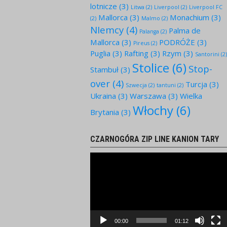
lotnicze
(3)
Litwa
(2)
Liverpool
(2)
Liverpool FC
Mallorca
(3)
Monachium
(3)
(2)
Malmo
(2)
NIemcy
(4)
Palma de
Palanga
(2)
Mallorca
(3)
PODRÓŻE
(3)
Pireus
(2)
Puglia
(3)
Rafting
(3)
Rzym
(3)
Santorini
(2
Stolice
(6)
Stop-
Stambuł
(3)
over
(4)
Turcja
(3)
Szwecja
(2)
tantuni
(2)
Ukraina
(3)
Warszawa
(3)
Wielka
Włochy
(6)
Brytania
(3)
CZARNOGÓRA ZIP LINE KANION TARY
Odtwarzacz
video
00:00
01:12