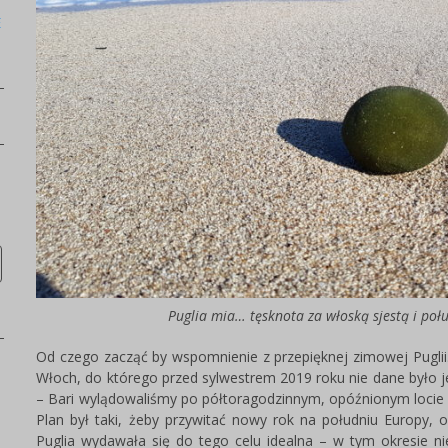
E
Puglia mia… tęsknota za włoską sjestą i p
Od czego zacząć by wspomnienie z przepięknej zimowej Puglii
Włoch, do którego przed sylwestrem 2019 roku nie dane było jes
– Bari wylądowaliśmy po półtoragodzinnym, opóźnionym locie
Plan był taki, żeby przywitać nowy rok na południu Europy, 
Puglia wydawała się do tego celu idealna – w tym okresie ni