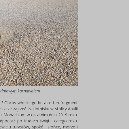
ołudniowym karnawałem
..? Obcas włoskiego buta to ten fragment
zcze zajrzeć. Na lotnisku w stolicy Apulii
 z Monachium w ostatnim dniu 2019 roku.
odpocząć po trudach świąt i całego roku.
ewielu turystów, spokój, słońce, morze i