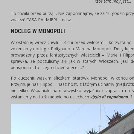
Ktoś tam niby jest…
To chwila przed burzą… Nie zapominajmy, że za 10 godzin prz
znaleźć CASA PALMIERI – nasz…
NOCLEG W MONOPOLI
W ostatniej wręcz chwili – 3 dni przed wylotem – korzystają
zmieniamy nocleg z Polignano a Mare na Monopoli. Decyduje
prowadzony przez fantastycznych właścicieli – Marię i Fili
sprawiła, że poczuliśmy się jak w starych Włoszech. Jeśli d
pensjonatu, to czego chcieć więcej…?
Po kluczeniu wąskimi uliczkami starówki Monopoli w końcu od
Przyjmuje nas Filippo – nasz host, z którym ucinamy (nie)krót
nie tylko. Wspaniale nam wszystko wyjaśnia i zaprasza na ś
wstaniemy na to śniadanie po uciechach
vigila di capodanno
..?