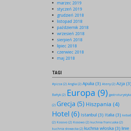
marzec 2019
styczeń 2019
grudzień 2018
listopad 2018
październik 2018
wrzesień 2018
sierpień 2018
lipiec 2018
czerwiec 2018
maj 2018
TAGI
Apulia
(3)
Azja
(3
#pizza
(2)
Anglia
(2)
Ateny
(2)
Europa
(9)
Bałtyk
(2)
gastroturystyk
Grecja
(5)
Hiszpania
(4)
(2)
Hotel
(6)
Istanbul
(3)
Italia
(3)
keba
(2)
Kosovo
(2)
Kosowo
(2)
kuchnia francuska
(2)
kuchnia włoska
(3)
linie
kuchnia słowacka
(2)